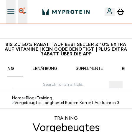
CHF 5 warten auf dich – bereit?
BIS ZU 50% RABATT AUF BESTSELLER & 10% EXTRA
AUF VITAMINE | KEIN CODE BENÖTIGT | PLUS EXTRA
RABATT ÜBER DIE APP
AINING
ERNÄHRUNG
SUPPLEMENTE
REZE
Home
>
Blog
>
Training
>
Vorgebeugtes Langhantel Rudern Korrekt Ausfuehren 3
TRAINING
Vorgebeugtes