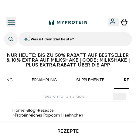
Für App-Neukunden: Gratis Versand
Was ist dein Ziel heute?
NUR HEUTE: BIS ZU 50% RABATT AUF BESTSELLER
& 10% EXTRA AUF MILKSHAKE | CODE: MILKSHAKE |
PLUS EXTRA RABATT ÜBER DIE APP
AINING
ERNÄHRUNG
SUPPLEMENTE
REZE
Home
>
Blog
>
Rezepte
>
Proteinreiches Popcorn Haehnchen
REZEPTE