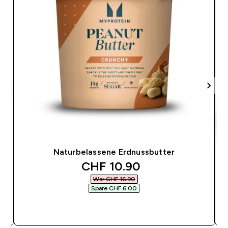
Naturbelassene Erdnussbutter
discounted price
CHF 10.90‎
War CHF 16.90‎
Spare CHF 6.00‎
SOFORTKAUF