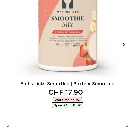
Frühstücks Smoothie | Protein Smoothie
discounted price
CHF 17.90‎
War CHF 28.90‎
Spare CHF 11.00‎
SOFORTKAUF