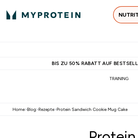
NUTRI
Jetzt im Trend
P
Enter
⌄
Gratis Versan
BIS ZU 50% RABATT AUF BESTSELL
TRAINING
Home
>
Blog
>
Rezepte
>
Protein Sandwich Cookie Mug Cake
Protei