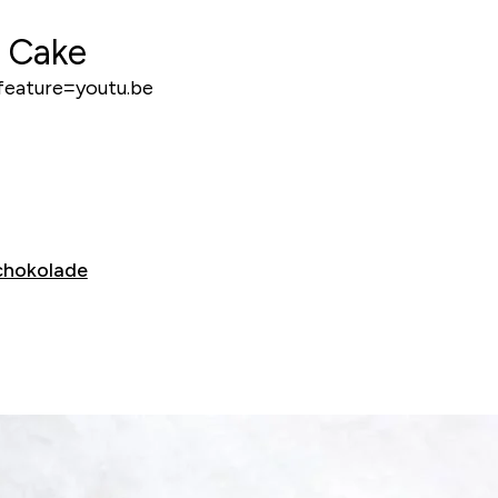
 Cake
eature=youtu.be
chokolade