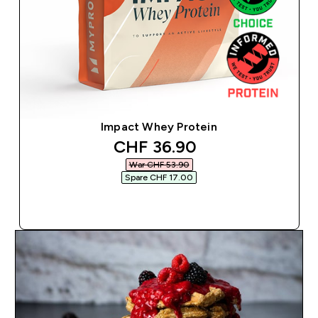
Impact Whey Protein
discounted price
CHF 36.90‎
War CHF 53.90‎
Spare CHF 17.00‎
SOFORTKAUF