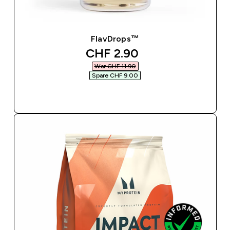
FlavDrops™
discounted price
CHF 2.90‎
War CHF 11.90‎
Spare CHF 9.00‎
SOFORTKAUF