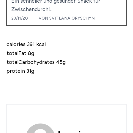
Ein schneller und gesunder Snack für
Zwischendurch!...
23/11/20
VON
SVITLANA ORYSCHYN
calories 391 kcal
totalFat 8g
totalCarbohydrates 45g
protein 31g