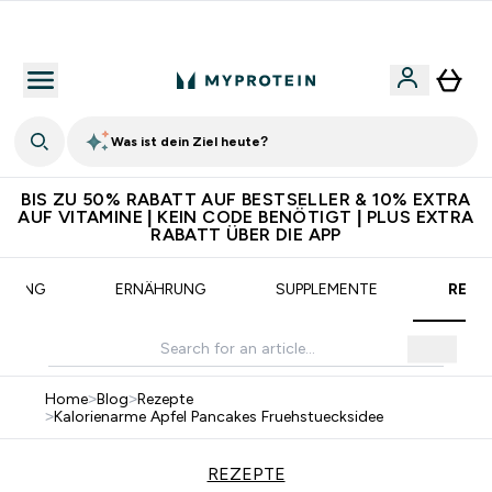
Für App-Neukunden: Gratis Versand
Was ist dein Ziel heute?
BIS ZU 50% RABATT AUF BESTSELLER & 10% EXTRA
AUF VITAMINE | KEIN CODE BENÖTIGT | PLUS EXTRA
RABATT ÜBER DIE APP
AINING
ERNÄHRUNG
SUPPLEMENTE
REZE
Home
>
Blog
>
Rezepte
>
Kalorienarme Apfel Pancakes Fruehstuecksidee
REZEPTE