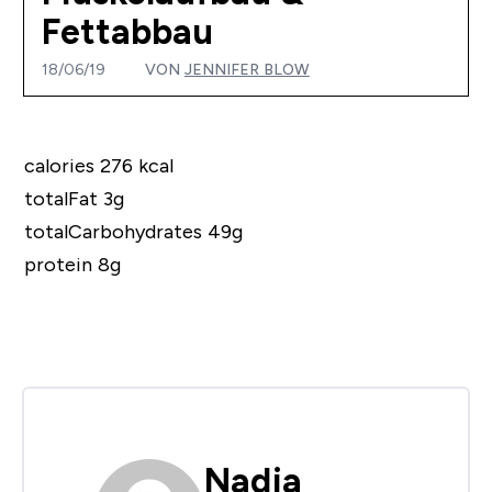
Fettabbau
18/06/19
VON
JENNIFER BLOW
calories 276 kcal
totalFat 3g
totalCarbohydrates 49g
protein 8g
Nadja