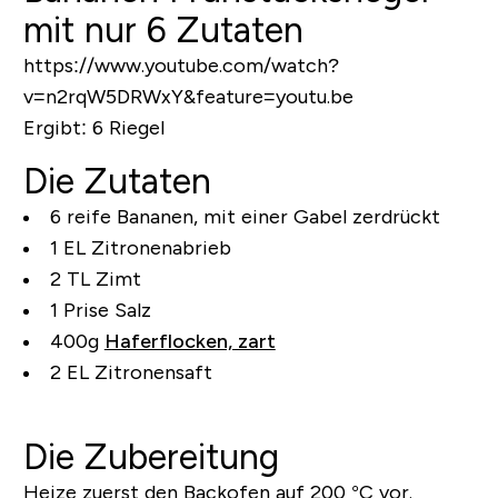
mit nur 6 Zutaten
https://www.youtube.com/watch?
v=n2rqW5DRWxY&feature=youtu.be
Ergibt:
6 Riegel
Die Zutaten
6 reife Bananen, mit einer Gabel zerdrückt
1 EL Zitronenabrieb
2 TL Zimt
1 Prise Salz
400g
Haferflocken, zart
2 EL Zitronensaft
Die Zubereitung
Heize zuerst den Backofen auf 200 °C vor.