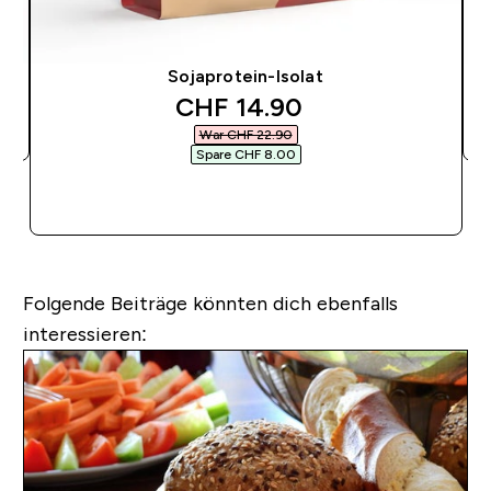
Sojaprotein-Isolat
discounted price
CHF 14.90‎
War CHF 22.90‎
Spare CHF 8.00‎
SOFORTKAUF
Folgende Beiträge könnten dich ebenfalls
interessieren: