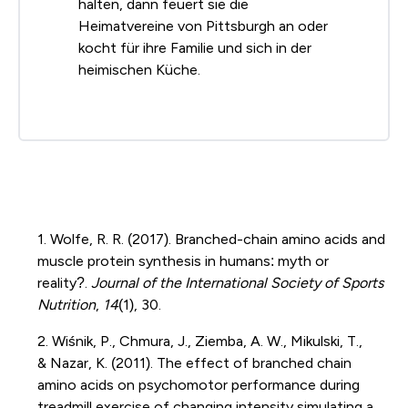
halten, dann feuert sie die
Heimatvereine von Pittsburgh an oder
kocht für ihre Familie und sich in der
heimischen Küche.
1. W
olfe, R. R. (2017). Branched-chain amino acids and
muscle protein synthesis in humans: myth or
reality?.
Journal of the International Society of Sports
Nutrition
,
14
(1), 30.
2. Wiśnik
, P., Chmura, J., Ziemba, A. W., Mikulski, T.,
&
Nazar
, K. (2011). The effect of branched chain
amino acids on psychomotor performance during
treadmill exercise of changing intensity simulating a