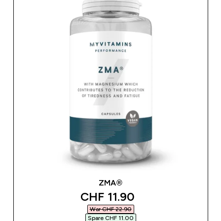
ZMA®
discounted price
CHF 11.90‎
War CHF 22.90‎
Spare CHF 11.00‎