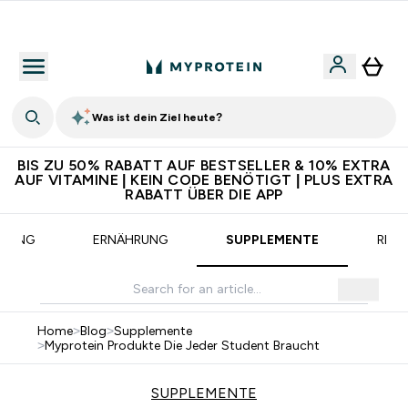
CHF 5 warten auf dich – bereit?
Was ist dein Ziel heute?
BIS ZU 50% RABATT AUF BESTSELLER & 10% EXTRA
AUF VITAMINE | KEIN CODE BENÖTIGT | PLUS EXTRA
RABATT ÜBER DIE APP
INING
ERNÄHRUNG
SUPPLEMENTE
REZE
Home
>
Blog
>
Supplemente
>
Myprotein Produkte Die Jeder Student Braucht
SUPPLEMENTE