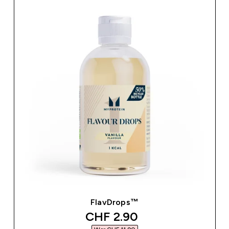
FlavDrops™
discounted price
CHF 2.90‎