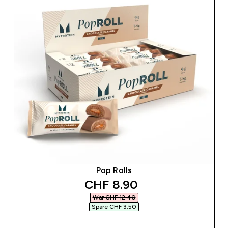
Pop Rolls
discounted price
CHF 8.90‎
War CHF 12.40‎
Spare CHF 3.50‎
SOFORTKAUF