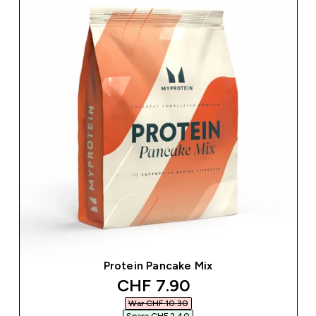
Protein Pancake Mix
discounted price
CHF 7.90‎
War CHF 10.30‎