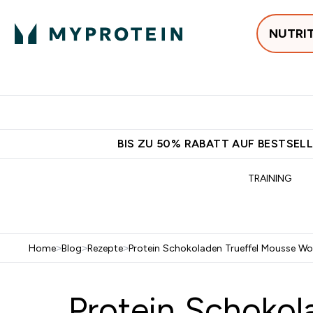
NUTRI
Jetzt im Trend
P
Enter
⌄
Gratis Versan
BIS ZU 50% RABATT AUF BESTSELL
TRAINING
Home
>
Blog
>
Rezepte
>
Protein Schokoladen Trueffel Mousse Wo
Protein Schokol