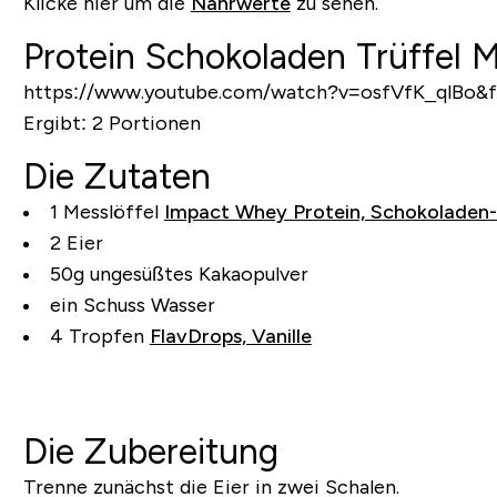
Klicke hier um die
Nährwerte
zu sehen.
Protein Schokoladen Trüffel M
https://www.youtube.com/watch?v=osfVfK_qlBo&f
Ergibt:
2 Portionen
Die Zutaten
1 Messlöffel
Impact Whey Protein, Schokoladen-
2 Eier
50g ungesüßtes Kakaopulver
ein Schuss Wasser
4 Tropfen
FlavDrops, Vanille
Die Zubereitung
Trenne zunächst die Eier in zwei Schalen.