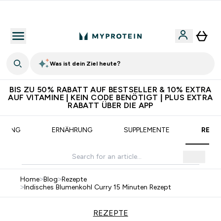
Für App-Neukunden: Gratis Versand
Was ist dein Ziel heute?
BIS ZU 50% RABATT AUF BESTSELLER & 10% EXTRA
AUF VITAMINE | KEIN CODE BENÖTIGT | PLUS EXTRA
RABATT ÜBER DIE APP
AINING
ERNÄHRUNG
SUPPLEMENTE
REZE
Home
>
Blog
>
Rezepte
>
Indisches Blumenkohl Curry 15 Minuten Rezept
REZEPTE