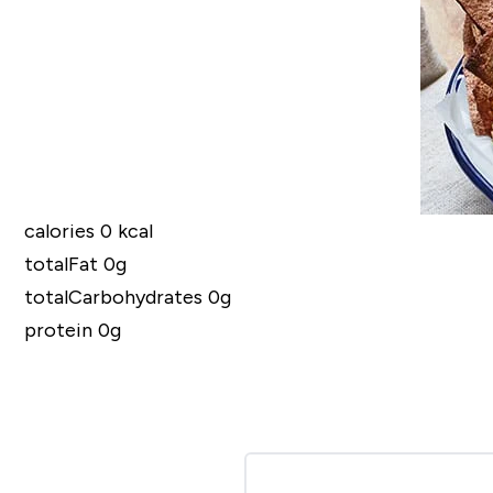
calories 0 kcal
totalFat 0g
totalCarbohydrates 0g
protein 0g