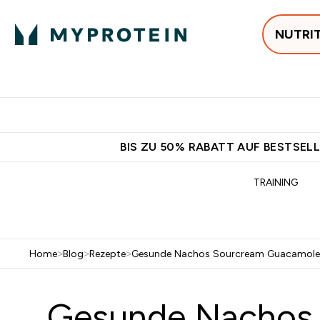
NUTRI
Jetzt im Trend
P
Enter
⌄
Gratis Versan
BIS ZU 50% RABATT AUF BESTSELL
TRAINING
Home
>
Blog
>
Rezepte
>
Gesunde Nachos Sourcream Guacamole
Gesunde Nachos m