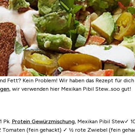
 und Fett? Kein Problem! Wir haben das Rezept für dich 
ngen
, wir verwenden hier Mexikan Pibil Stew...soo gut!
1 Pk.
Protein Gewürzmischung
, Mexikan Pibil Stew
✓ 1
2 Tomaten (fein gehackt)
✓ ½ rote Zwiebel (fein geha