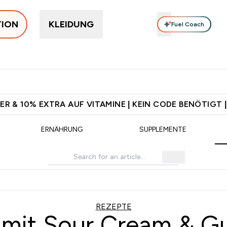
TION
KLEIDUNG
Fuel Coach
rotein
Supplemente
Vitamine
Food, Bars & Snacks
V
 Jetzt im Trend submenu
Enter Protein submenu
Enter Supplemente submenu
Enter Vitamine submenu
⌄
⌄
⌄
⌄
d ab CHF 90
Für App-Neukunden: Gratis Versand
CHF 5 warten 
ER & 10% EXTRA AUF VITAMINE | KEIN CODE BENÖTIGT |
ERNÄHRUNG
SUPPLEMENTE
REZEPTE
it Sour Cream & Gu