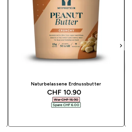
Naturbelassene Erdnussbutter
discounted price
CHF 10.90‎
War CHF 16.90‎
Spare CHF 6.00‎
SOFORTKAUF