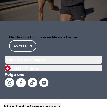
Melde dich für unseren Newsletter an
ANMELDEN
Cookie-Einstellungen
CH |
Ändern
Folge uns
Hilfe Und Informationen