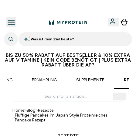
CHF 5 warten auf dich – bereit?
Was ist dein Ziel heute?
BIS ZU 50% RABATT AUF BESTSELLER & 10% EXTRA
AUF VITAMINE | KEIN CODE BENÖTIGT | PLUS EXTRA
RABATT ÜBER DIE APP
AINING
ERNÄHRUNG
SUPPLEMENTE
REZE
Home
>
Blog
>
Rezepte
Fluffige Pancakes Im Japan Style Proteinreiches
>
Pancake Rezept
REZEPTE