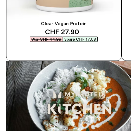
Clear Vegan Protein
discounted price
CHF 27.90‎
War CHF 44.99‎
Spare CHF 17.09‎
SOFORTKAUF