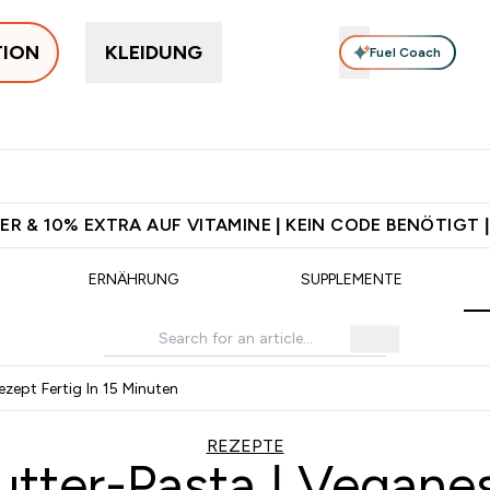
TION
KLEIDUNG
Fuel Coach
rotein
Supplemente
Vitamine
Food, Bars & Snacks
V
 Jetzt im Trend submenu
Enter Protein submenu
Enter Supplemente submenu
Enter Vitamine submenu
⌄
⌄
⌄
⌄
d ab CHF 90
Für App-Neukunden: Gratis Versand
CHF 5 warten 
ER & 10% EXTRA AUF VITAMINE | KEIN CODE BENÖTIGT |
ERNÄHRUNG
SUPPLEMENTE
zept Fertig In 15 Minuten
REZEPTE
ter-Pasta | Veganes