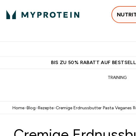
NUTRI
Jetzt im Trend
P
Enter
⌄
Gratis Versan
BIS ZU 50% RABATT AUF BESTSELL
TRAINING
Home
>
Blog
>
Rezepte
>
Cremige Erdnussbutter Pasta Veganes Re
Cremige Erdnussbut