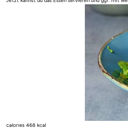
Jetzt kannst du das Essen servieren und ggf. mit w
calories 468 kcal