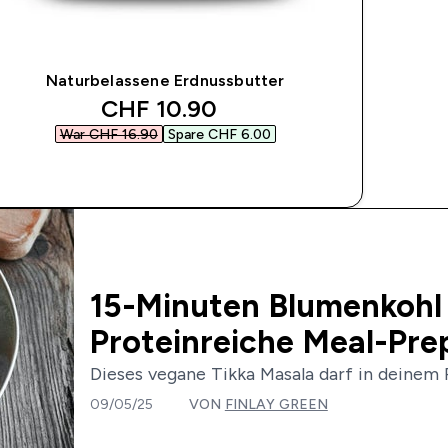
Naturbelassene Erdnussbutter
discounted price
CHF 10.90‎
War CHF 16.90‎
Spare CHF 6.00‎
SOFORTKAUF
15-Minuten Blumenkohl 
Proteinreiche Meal-Pre
Dieses vegane Tikka Masala darf in deinem R
09/05/25
VON
FINLAY GREEN