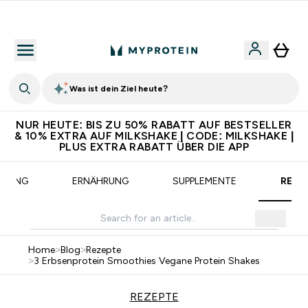
CHF 5 warten auf dich – bereit?
Was ist dein Ziel heute?
NUR HEUTE: BIS ZU 50% RABATT AUF BESTSELLER
& 10% EXTRA AUF MILKSHAKE | CODE: MILKSHAKE |
PLUS EXTRA RABATT ÜBER DIE APP
AINING
ERNÄHRUNG
SUPPLEMENTE
REZE
Home
>
Blog
>
Rezepte
>
3 Erbsenprotein Smoothies Vegane Protein Shakes
REZEPTE