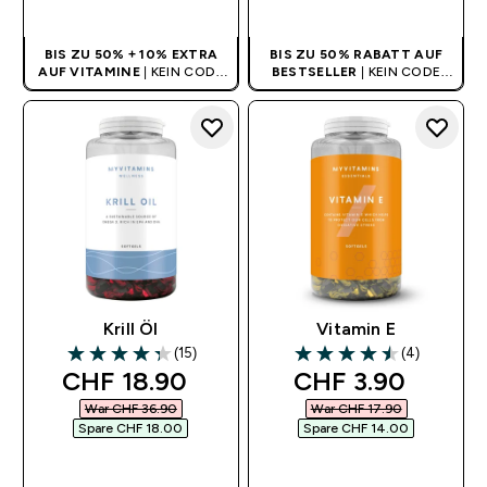
SOFORTKAUF
SOFORTKAUF
BIS ZU 50% + 10% EXTRA
BIS ZU 50% RABATT AUF
AUF VITAMINE
| KEIN CODE
BESTSELLER
| KEIN CODE
BENÖTIGT
BENÖTIGT
Krill Öl
Vitamin E
(15)
(4)
4.33 out of 5 stars
4.5 out of 5 stars
discounted price
discounted pric
CHF 18.90‎
CHF 3.90‎
War CHF 36.90‎
War CHF 17.90‎
Spare CHF 18.00‎
Spare CHF 14.00‎
SOFORTKAUF
SOFORTKAUF