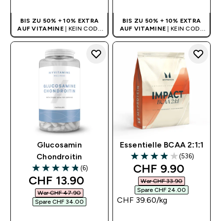
BIS ZU 50% + 10% EXTRA
BIS ZU 50% + 10% EXTRA
AUF VITAMINE
| KEIN CODE
AUF VITAMINE
| KEIN CODE
BENÖTIGT
BENÖTIGT
Glucosamin
Essentielle BCAA 2:1:1
(536)
Chondroitin
3.93 out of 5 stars
discounted pric
CHF 9.90‎
(6)
4.83 out of 5 stars
discounted price
CHF 13.90‎
War CHF 33.90‎
Spare CHF 24.00‎
War CHF 47.90‎
CHF 39.60‎/kg
Spare CHF 34.00‎