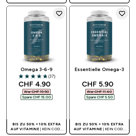
BENÖTIGT
BENÖTIGT
Omega 3-6-9
Essentielle Omega-3
(37)
4.84 out of 5 stars
discounted price
discounted pric
CHF 4.90‎
CHF 5.90‎
War CHF 19.90‎
War CHF 11.40‎
Spare CHF 15.00‎
Spare CHF 5.50‎
SOFORTKAUF
SOFORTKAUF
BIS ZU 50% + 10% EXTRA
BIS ZU 50% + 10% EXTRA
AUF VITAMINE
| KEIN CODE
AUF VITAMINE
| KEIN CODE
BENÖTIGT
BENÖTIGT