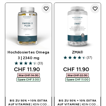
Hochdosiertes Omega
ZMA®
(37)
3 | 2340 mg
4.35 out of 5 stars
(33)
4.33 out of 5 stars
discounted price
discounted pric
CHF 11.90‎
CHF 11.90‎
War CHF 14.90‎
War CHF 22.90‎
Spare CHF 3.00‎
Spare CHF 11.00‎
SOFORTKAUF
SOFORTKAUF
BIS ZU 50% + 10% EXTRA
BIS ZU 50% + 10% EXTRA
AUF VITAMINE
| KEIN CODE
AUF VITAMINE
| KEIN CODE