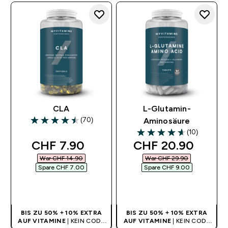
CLA
L-Glutamin-
(70)
Aminosäure
4.53 out of 5 stars
(10)
4.6 out of 5 stars
discounted price
discounted price
CHF 7.90‎
CHF 20.90‎
War CHF 14.90‎
War CHF 29.90‎
Spare CHF 7.00‎
Spare CHF 9.00‎
SOFORTKAUF
SOFORTKAUF
BIS ZU 50% + 10% EXTRA
BIS ZU 50% + 10% EXTRA
AUF VITAMINE
| KEIN CODE
AUF VITAMINE
| KEIN CODE