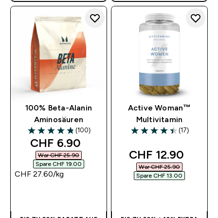
BENÖTIGT
BENÖTIGT
100% Beta-Alanin
Active Woman™
Aminosäuren
Multivitamin
(100)
(17)
4.8 out of 5 stars
4.41 out of 5 stars
discounted price
CHF 6.90‎
discounted pric
CHF 12.90‎
War CHF 25.90‎
Spare CHF 19.00‎
War CHF 25.90‎
CHF 27.60‎/kg
Spare CHF 13.00‎
SOFORTKAUF
SOFORTKAUF