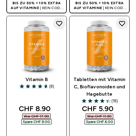
BIS ZU 50% + 10% EXTRA
BIS ZU 50% + 10% EXTRA
AUF VITAMINE
| KEIN CODE
AUF VITAMINE
| KEIN CODE
BENÖTIGT
BENÖTIGT
Vitamin B
Tabletten mit Vitamin
(8)
C, Bioflavonoiden und
4.63 out of 5 stars
Hagebutte
(18)
4.39 out of 5 stars
discounted price
discounted pric
CHF 8.90‎
CHF 5.90‎
War CHF 17.90‎
War CHF 11.90‎
Spare CHF 9.00‎
Spare CHF 6.00‎
SOFORTKAUF
SOFORTKAUF