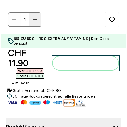
BIS ZU 50% + 10% EXTRA AUF VITAMINE
| Kein Code
benötigt
discounted price
CHF
11.90‎
Zum Warenkorb
hinzufügen
War CHF 17.90‎
Spare CHF 6.00‎
Auf Lager
Gratis Versand ab CHF 90
30 Tage Rückgaberecht auf alle Bestellungen
Produktübersicht