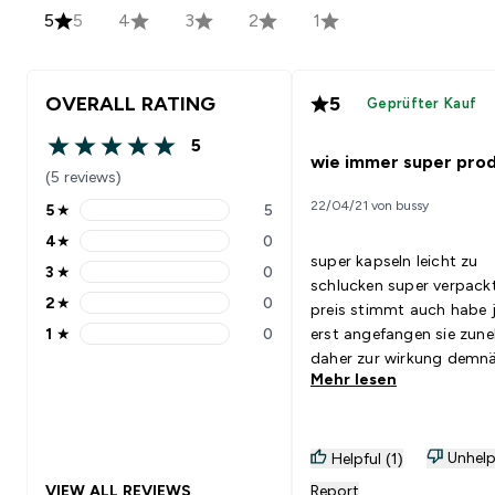
5
5
4
3
2
1
OVERALL RATING
5
Geprüfter Kauf
5
5 out of 5 stars
wie immer super pro
(5 reviews)
22/04/21 von bussy
5
★
5
5 stars rating 5 reviews
4
★
0
4 stars rating 0 reviews
super kapseln leicht zu
3
★
0
3 stars rating 0 reviews
schlucken super verpack
2
★
0
preis stimmt auch habe j
2 stars rating 0 reviews
1
★
0
erst angefangen sie zun
1 stars rating 0 reviews
daher zur wirkung demn
Mehr lesen
mehr
Unhelp
Helpful (1)
VIEW ALL REVIEWS
Report