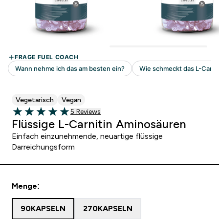
Vegetarisch
Vegan
5 customer reviews
5 Reviews
5 out of 5 stars
Flüssige L-Carnitin Aminosäuren
Einfach einzunehmende, neuartige flüssige
Darreichungsform
Menge:
90KAPSELN
270KAPSELN