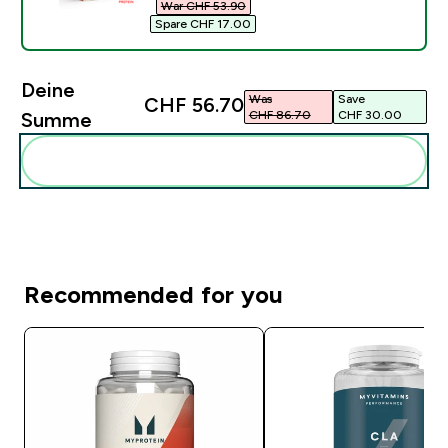
War CHF 53.90‎
Spare CHF 17.00‎
Deine
Was
Save
CHF 56.70‎
CHF 86.70‎
CHF 30.00‎
Summe
Diese zu deiner Routine hinzuf�gen
Recommended for you