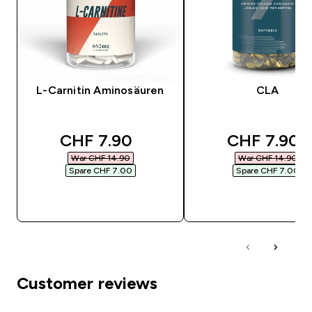
L-Carnitin Aminosäuren
CLA
discounted price
discounted
CHF 7.90‎
CHF 7.90‎
War CHF 14.90‎
War CHF 14.90‎
Spare CHF 7.00‎
Spare CHF 7.00‎
SOFORTKAUF
SOFORTKAUF
Customer reviews