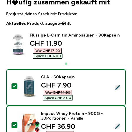
H�ufig zusammen gekauft mit
Erg�nze deinen Stack mit Produkten
Aktuelles Produkt ausgew�hlt
Flüssige L-Carnitin Aminosäuren - 90Kapseln
discounted price
CHF 11.90‎
War CHF 17.90‎
Spare CHF 6.00‎
CLA - 60Kapseln
discounted price
CHF 7.90‎
Dieses Produkt ausw�hlen - CLA - 60Kapseln
War CHF 14.90‎
Spare CHF 7.00‎
Impact Whey Protein - 900G -
30Portionen - Vanille
discounted price
CHF 36.90‎
Dieses Produkt ausw�hlen - Impact Whey Protein - 90