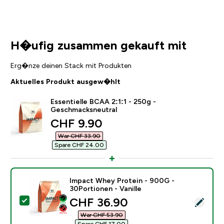
H�ufig zusammen gekauft mit
Erg�nze deinen Stack mit Produkten
Aktuelles Produkt ausgew�hlt
Essentielle BCAA 2:1:1 - 250g -
Geschmacksneutral
discounted price
CHF 9.90‎
War CHF 33.90‎
Spare CHF 24.00‎
Impact Whey Protein - 900G -
30Portionen - Vanille
discounted price
CHF 36.90‎
Dieses Produkt ausw�hlen - Impact Whey Protein - 90
War CHF 53.90‎
Spare CHF 17.00‎