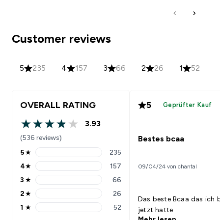
Customer reviews
5
235
4
157
3
66
2
26
1
52
OVERALL RATING
5
Geprüfter Kauf
3.93
3.93 out of 5 stars
(536 reviews)
Bestes bcaa
5
★
235
5 stars rating 235 reviews
4
★
157
09/04/24 von chantal
4 stars rating 157 reviews
3
★
66
3 stars rating 66 reviews
2
★
26
2 stars rating 26 reviews
Das beste Bcaa das ich b
1
★
52
jetzt hatte
1 stars rating 52 reviews
Mehr lesen