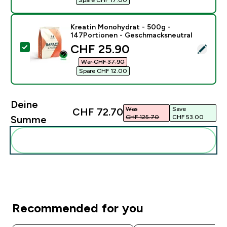
Kreatin Monohydrat - 500g -
147Portionen - Geschmacksneutral
discounted price
CHF 25.90‎
Dieses Produkt ausw�hlen - Kreatin Monohydrat - 5
War CHF 37.90‎
Spare CHF 12.00‎
Deine
Was
Save
CHF 72.70‎
CHF 125.70‎
CHF 53.00‎
Summe
Diese zu deiner Routine hinzuf�gen
Recommended for you