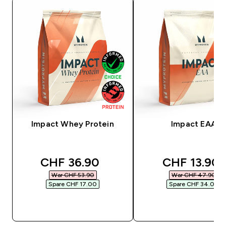
Impact Whey Protein
Impact EAA
discounted price
discounted 
CHF 36.90‎
CHF 13.90‎
War CHF 53.90‎
War CHF 47.90‎
Spare CHF 17.00‎
Spare CHF 34.00‎
SOFORTKAUF
SOFORTKAUF