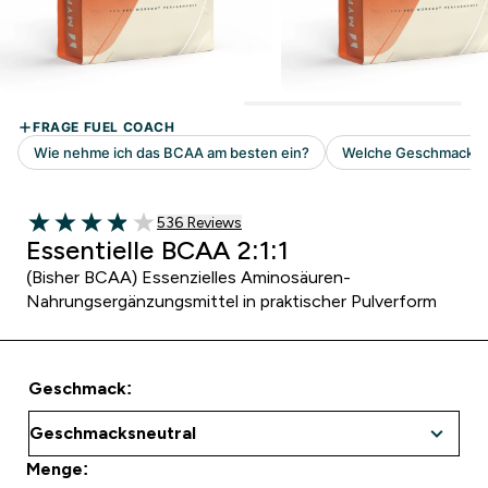
536 customer reviews
536 Reviews
3.93 out of 5 stars
Essentielle BCAA 2:1:1
(Bisher BCAA) Essenzielles Aminosäuren-
Nahrungsergänzungsmittel in praktischer Pulverform
Geschmack:
Menge: