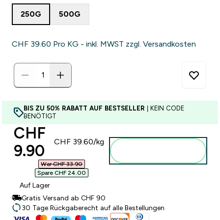
250G
500G
CHF 39.60‎ Pro KG - inkl. MWST zzgl. Versandkosten
BIS ZU 50% RABATT AUF BESTSELLER
| KEIN CODE
BENÖTIGT
discounted price
CHF
CHF 39.60‎/kg
9.90‎
Zum Warenkorb
hinzufügen
War CHF 33.90‎
Spare CHF 24.00‎
Auf Lager
Gratis Versand ab CHF 90
30 Tage Rückgaberecht auf alle Bestellungen