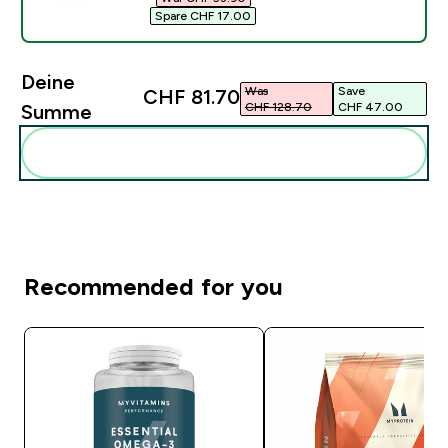
Spare CHF 17.00‎
Deine
Was
Save
CHF 81.70‎
CHF 128.70‎
CHF 47.00‎
Summe
Diese zu deiner Routine hinzuf�gen
Recommended for you