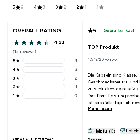
5
9
4
3
3
2
2
1
1
OVERALL RATING
5
Geprüfter Kauf
4.33
4.33 out of 5 stars
TOP Produkt
(15 reviews)
10/12/20 von wwin
5
★
9
5 stars rating 9 reviews
4
★
3
4 stars rating 3 reviews
Die Kapseln sind Klasse.
3
★
2
3 stars rating 2 reviews
Geschmacksneutral und l
2
★
1
zu schlucken da relativ kl
2 stars rating 1 reviews
1
★
0
Das Preis-Leistungsverhä
1 stars rating 0 reviews
ist ebenfalls Top. Ich nehme
Mehr lesen
sie seit längerem und bin
zufrieden.
Unhelp
Helpful (0)
VIEW ALL REVIEWS
Report