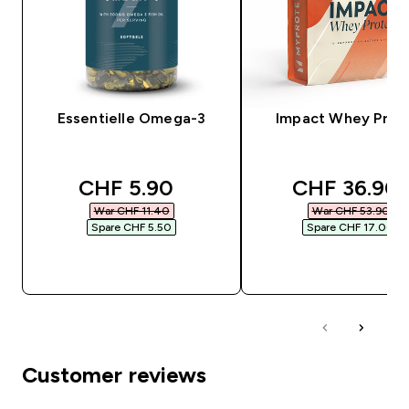
Essentielle Omega-3
Impact Whey Prot
discounted price
discounted 
CHF 5.90‎
CHF 36.90‎
War CHF 11.40‎
War CHF 53.90‎
Spare CHF 5.50‎
Spare CHF 17.00‎
SOFORTKAUF
SOFORTKAUF
Customer reviews