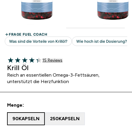
15 customer reviews
15 Reviews
4.33 out of 5 stars
Krill Öl
Reich an essentiellen Omega-3-Fettsäuren,
unterstützt die Herzfunktion
Menge:
90KAPSELN
250KAPSELN