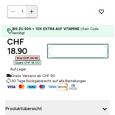
BIS ZU 50% + 10% EXTRA AUF VITAMINE
| Kein Code
benötigt
discounted price
CHF
18.90‎
Zum Warenkorb
hinzufügen
War CHF 36.90‎
Spare CHF 18.00‎
Auf Lager
Gratis Versand ab CHF 90
30 Tage Rückgaberecht auf alle Bestellungen
Produktübersicht