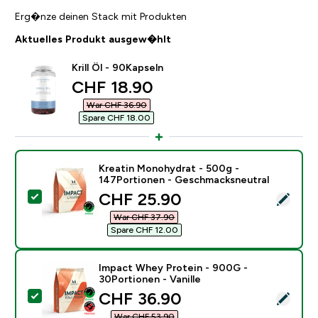
Erg�nze deinen Stack mit Produkten
Aktuelles Produkt ausgew�hlt
Krill Öl - 90Kapseln
discounted price
CHF 18.90‎
War CHF 36.90‎
Spare CHF 18.00‎
Kreatin Monohydrat - 500g -
147Portionen - Geschmacksneutral
discounted price
CHF 25.90‎
Dieses Produkt ausw�hlen - Kreatin Monohydrat - 5
War CHF 37.90‎
Spare CHF 12.00‎
Impact Whey Protein - 900G -
30Portionen - Vanille
discounted price
CHF 36.90‎
Dieses Produkt ausw�hlen - Impact Whey Protein - 90
War CHF 53.90‎