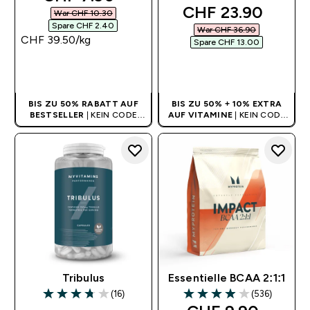
discounted price
CHF 23.90‎
War CHF 10.30‎
Spare CHF 2.40‎
War CHF 36.90‎
CHF 39.50‎/kg
Spare CHF 13.00‎
SOFORTKAUF
SOFORTKAUF
BIS ZU 50% RABATT AUF
BIS ZU 50% + 10% EXTRA
BESTSELLER
| KEIN CODE
AUF VITAMINE
| KEIN CODE
BENÖTIGT
BENÖTIGT
Tribulus
Essentielle BCAA 2:1:1
(16)
(536)
3.75 out of 5 stars
3.93 out of 5 stars