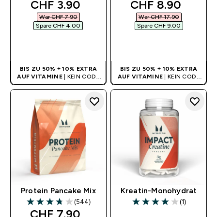
discounted price
discounted pric
CHF 3.90‎
CHF 8.90‎
War CHF 7.90‎
War CHF 17.90‎
Spare CHF 4.00‎
Spare CHF 9.00‎
SOFORTKAUF
SOFORTKAUF
BIS ZU 50% + 10% EXTRA
BIS ZU 50% + 10% EXTRA
AUF VITAMINE
| KEIN CODE
AUF VITAMINE
| KEIN CODE
BENÖTIGT
BENÖTIGT
Protein Pancake Mix
Kreatin-Monohydrat
(544)
(1)
3.73 out of 5 stars
4 out of 5 stars
discounted price
CHF 7.90‎