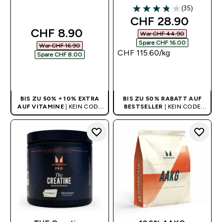
4.4 out of 5 stars
(35)
3.83 out of 5 stars
discounted price
CHF 28.90‎
discounted price
CHF 8.90‎
War CHF 44.90‎
Spare CHF 16.00‎
War CHF 16.90‎
CHF 115.60‎/kg
Spare CHF 8.00‎
SOFORTKAUF
SOFORTKAUF
BIS ZU 50% + 10% EXTRA
BIS ZU 50% RABATT AUF
AUF VITAMINE
| KEIN CODE
BESTSELLER
| KEIN CODE
BENÖTIGT
BENÖTIGT