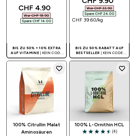
discounted pric
CHF 9.90‎
discounted price
CHF 4.90‎
War CHF 33.90‎
Spare CHF 24.00‎
War CHF 18.90‎
CHF 39.60‎/kg
Spare CHF 14.00‎
SOFORTKAUF
SOFORTKAUF
BIS ZU 50% + 10% EXTRA
BIS ZU 50% RABATT AUF
AUF VITAMINE
| KEIN CODE
BESTSELLER
| KEIN CODE
BENÖTIGT
BENÖTIGT
100% Citrullin Malat
100% L-Ornithin HCL
(4)
Aminosäuren
4.5 out of 5 stars