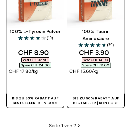
100% L-Tyrosin Pulver
100% Taurin
(19)
Aminosäure
4.16 out of 5 stars
(39)
4.74 out of 5 stars
discounted price
discounted pric
CHF 8.90‎
CHF 3.90‎
War CHF 32.90‎
War CHF 14.90‎
Spare CHF 24.00‎
Spare CHF 11.00‎
CHF 17.80‎/kg
CHF 15.60‎/kg
SOFORTKAUF
SOFORTKAUF
BIS ZU 50% RABATT AUF
BIS ZU 50% RABATT AUF
BESTSELLER
| KEIN CODE
BESTSELLER
| KEIN CODE
BENÖTIGT
BENÖTIGT
Seite 1 von 2
Paginierung