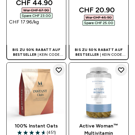
discounted price
CHF 44.90‎
discounted price
CHF 20.90‎
War CHF 67.90‎
Spare CHF 23.00‎
War CHF 45.90‎
CHF 17.96‎/kg
Spare CHF 25.00‎
SOFORTKAUF
SOFORTKAUF
BIS ZU 50% RABATT AUF
BIS ZU 50% RABATT AUF
BESTSELLER
| KEIN CODE
BESTSELLER
| KEIN CODE
BENÖTIGT
BENÖTIGT
100% Instant Oats
Active Woman™
(451)
Multivitamin