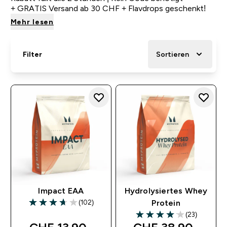
+ GRATIS Versand ab 30 CHF + Flavdrops geschenkt!
Mehr lesen
Filter
Sortieren
Impact EAA
Hydrolysiertes Whey
(102)
Protein
3.71 out of 5 stars
(23)
4.09 out of 5 stars
discounted price
discounted price