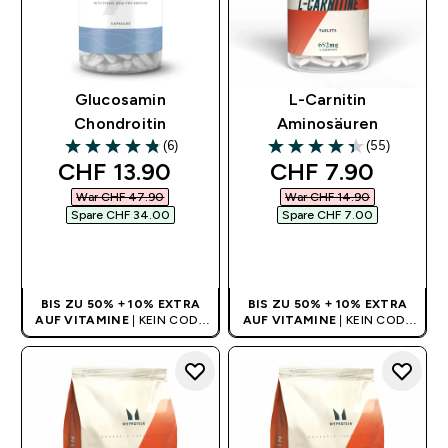
Glucosamin
L-Carnitin
Chondroitin
Aminosäuren
(6)
(55)
4.83 out of 5 stars
4.35 out of 5 stars
discounted price
discounted pric
CHF 13.90‎
CHF 7.90‎
War CHF 47.90‎
War CHF 14.90‎
Spare CHF 34.00‎
Spare CHF 7.00‎
SOFORTKAUF
SOFORTKAUF
BIS ZU 50% + 10% EXTRA
BIS ZU 50% + 10% EXTRA
AUF VITAMINE
| KEIN CODE
AUF VITAMINE
| KEIN CODE
BENÖTIGT
BENÖTIGT