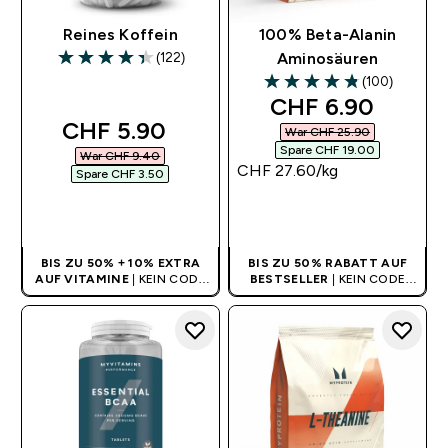
Reines Koffein
100% Beta-Alanin
(122)
Aminosäuren
4.36 out of 5 stars
(100)
4.8 out of 5 stars
discounted pric
CHF 6.90‎
discounted price
CHF 5.90‎
War CHF 25.90‎
Spare CHF 19.00‎
War CHF 9.40‎
CHF 27.60‎/kg
Spare CHF 3.50‎
SOFORTKAUF
SOFORTKAUF
BIS ZU 50% + 10% EXTRA
BIS ZU 50% RABATT AUF
AUF VITAMINE
| KEIN CODE
BESTSELLER
| KEIN CODE
BENÖTIGT
BENÖTIGT