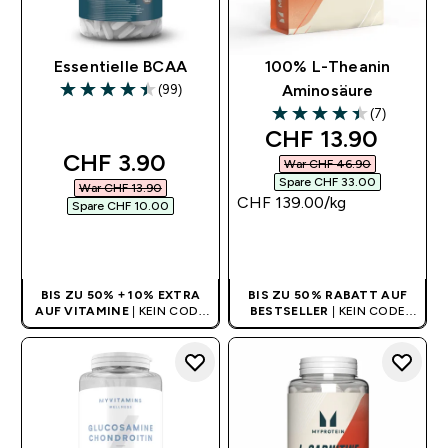
Essentielle BCAA
100% L-Theanin
(99)
Aminosäure
4.44 out of 5 stars
(7)
4.43 out of 5 stars
discounted pric
CHF 13.90‎
discounted price
CHF 3.90‎
War CHF 46.90‎
Spare CHF 33.00‎
War CHF 13.90‎
CHF 139.00‎/kg
Spare CHF 10.00‎
SOFORTKAUF
SOFORTKAUF
BIS ZU 50% + 10% EXTRA
BIS ZU 50% RABATT AUF
AUF VITAMINE
| KEIN CODE
BESTSELLER
| KEIN CODE
BENÖTIGT
BENÖTIGT