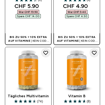
4.38 out of 5 stars
4.67 out of 5 stars
discounted price
discounted pric
CHF 5.90‎
CHF 4.90‎
War CHF 19.90‎
War CHF 9.40‎
Spare CHF 14.00‎
Spare CHF 4.50‎
SOFORTKAUF
SOFORTKAUF
BIS ZU 50% + 10% EXTRA
BIS ZU 50% + 10% EXTRA
AUF VITAMINE
| KEIN CODE
AUF VITAMINE
| KEIN CODE
BENÖTIGT
BENÖTIGT
Tägliches Multivitamin
Vitamin B
(74)
(8)
4.53 out of 5 stars
4.63 out of 5 stars