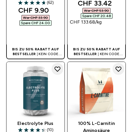
discounted price
CHF 33.42‎
(62)
4.71 out of 5 stars
discounted price
CHF 9.90‎
War CHF 53.90‎
Spare CHF 20.48‎
War CHF 33.90‎
CHF 133.68‎/kg
Spare CHF 24.00‎
SOFORTKAUF
SOFORTKAUF
BIS ZU 50% RABATT AUF
BIS ZU 50% RABATT AUF
BESTSELLER
| KEIN CODE
BESTSELLER
| KEIN CODE
BENÖTIGT
BENÖTIGT
Electrolyte Plus
100% L-Carnitin
(10)
Aminosäure