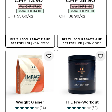
CHF 13.90‎
CHF 38.90‎
War CHF 47.90‎
War CHF 61.90‎
Spare CHF 34.00‎
Spare CHF 23.00‎
CHF 55.60‎/kg
CHF 38.90‎/kg
SOFORTKAUF
SOFORTKAUF
BIS ZU 50% RABATT AUF
BIS ZU 50% RABATT AUF
BESTSELLER
| KEIN CODE
BESTSELLER
| KEIN CODE
BENÖTIGT
BENÖTIGT
Weight Gainer
THE Pre-Workout
(94)
(52)
4.14 out of 5 stars
3.6 out of 5 stars