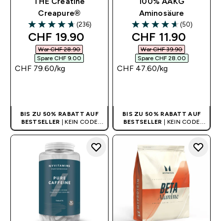
THE Creatine
100% AAKG
Creapure®
Aminosäure
(236)
(50)
4.69 out of 5 stars
4.64 out of 5 stars
discounted price
discounted pric
CHF 19.90‎
CHF 11.90‎
War CHF 28.90‎
War CHF 39.90‎
Spare CHF 9.00‎
Spare CHF 28.00‎
CHF 79.60‎/kg
CHF 47.60‎/kg
SOFORTKAUF
SOFORTKAUF
BIS ZU 50% RABATT AUF
BIS ZU 50% RABATT AUF
BESTSELLER
| KEIN CODE
BESTSELLER
| KEIN CODE
BENÖTIGT
BENÖTIGT