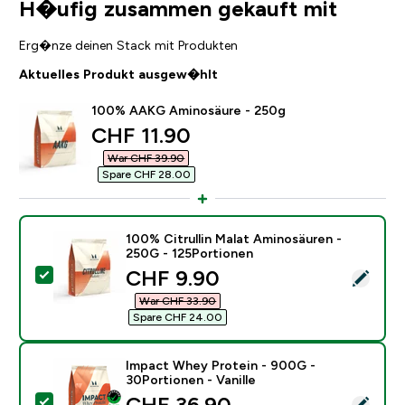
H�ufig zusammen gekauft mit
Erg�nze deinen Stack mit Produkten
Aktuelles Produkt ausgew�hlt
100% AAKG Aminosäure - 250g
discounted price
CHF 11.90‎
War CHF 39.90‎
Spare CHF 28.00‎
100% Citrullin Malat Aminosäuren -
250G - 125Portionen
discounted price
CHF 9.90‎
Dieses Produkt ausw�hlen - 100% Citrullin Malat Am
War CHF 33.90‎
Spare CHF 24.00‎
Impact Whey Protein - 900G -
30Portionen - Vanille
discounted price
CHF 36.90‎
Dieses Produkt ausw�hlen - Impact Whey Protein - 90