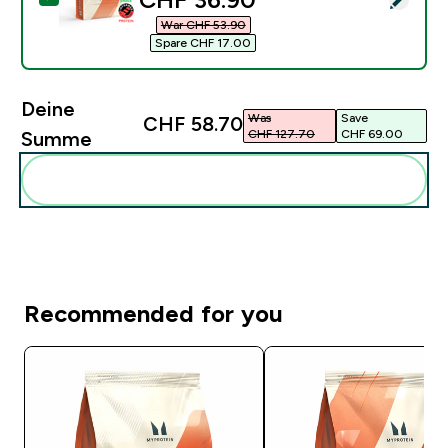
War CHF 53.90‎
Spare CHF 17.00‎
Deine
Was
Save
CHF 58.70‎
CHF 127.70‎
CHF 69.00‎
Summe
Diese zu deiner Routine hinzuf�gen
Recommended for you