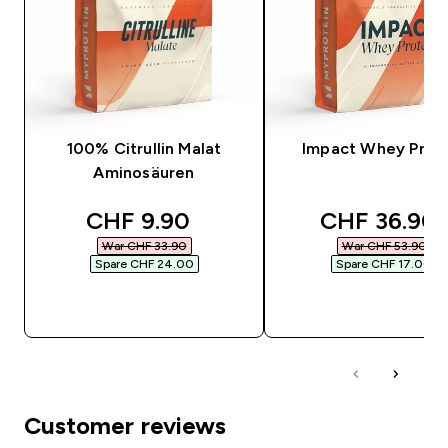
100% Citrullin Malat
Impact Whey Prot
Aminosäuren
discounted price
discounted 
CHF 9.90‎
CHF 36.90‎
War CHF 33.90‎
War CHF 53.90‎
Spare CHF 24.00‎
Spare CHF 17.00‎
SOFORTKAUF
SOFORTKAUF
Customer reviews