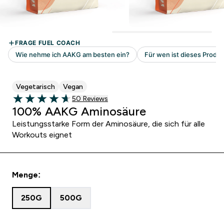
Vegetarisch
Vegan
50 customer reviews
50 Reviews
4.64 out of 5 stars
100% AAKG Aminosäure
Leistungsstarke Form der Aminosäure, die sich für alle
Workouts eignet
Menge:
250G
500G