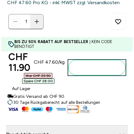
CHF 47.60‎ Pro KG - inkl. MWST zzgl. Versandkosten
BIS ZU 50% RABATT AUF BESTSELLER
| KEIN CODE
BENÖTIGT
discounted price
CHF
CHF 47.60‎/kg
11.90‎
Zum Warenkorb
hinzufügen
War CHF 39.90‎
Spare CHF 28.00‎
Auf Lager
Gratis Versand ab CHF 90
30 Tage Rückgaberecht auf alle Bestellungen