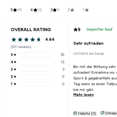
5
35
4
12
3
3
2
1
OVERALL RATING
5
Geprüfter Kauf
4.64
4.64 out of 5 stars
Sehr zufrieden
(50 reviews)
02/06/23 von Svenja
5
★
35
5 stars rating 35 reviews
4
★
12
4 stars rating 12 reviews
Bin mit der Wirkung sehr
3
★
3
3 stars rating 3 reviews
zufrieden! Einnahme vor
2
★
0
Sport & gegebenfalls a
2 stars rating 0 reviews
1
★
0
Tag wenn es einen Tiefp
1 stars rating 0 reviews
bei mir gibt.
Mehr lesen
Unhelp
Helpful (0)