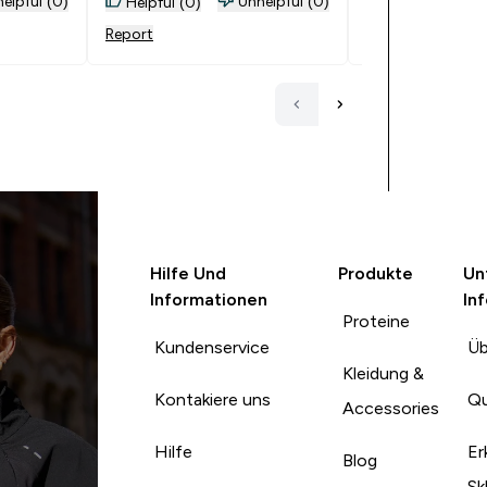
elpful (0)
Unhelpful (0)
Helpful (0)
Helpful (0)
Report
Report
Hilfe Und
Produkte
Un
Informationen
In
Proteine
Kundenservice
Üb
Kleidung &
Kontakiere uns
Qu
Accessories
Hilfe
Er
Blog
Sk