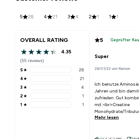
5
28
4
21
3
4
2
1
1
1
OVERALL RATING
5
Geprüfter Ka
4.35
4.35 out of 5 stars
Super
(55 reviews)
26/01/22 von Ramon
5
★
28
5 stars rating 28 reviews
4
★
21
4 stars rating 21 reviews
Ich benutze Aminosäu
3
★
4
3 stars rating 4 reviews
Jahren und bin damit
2
★
1
zufrieden. Gut kombi
2 stars rating 1 reviews
1
★
1
mit:<br>Creatine
1 stars rating 1 reviews
Monohydrate/Tribulu
Mehr lesen