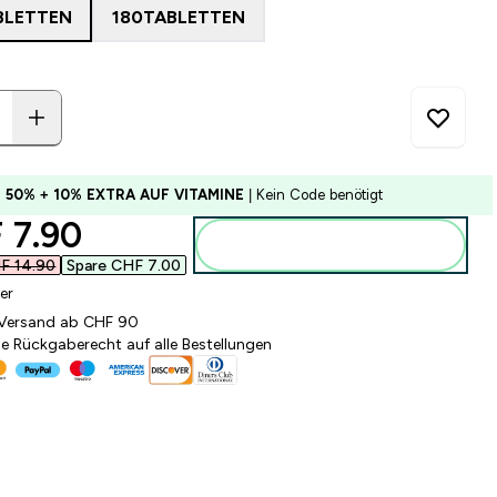
BLETTEN
180TABLETTEN
U 50% + 10% EXTRA AUF VITAMINE
| Kein Code benötigt
ounted price
7.90‎
Zum Warenkorb hinzufügen
F 14.90‎
Spare CHF 7.00‎
er
 Versand ab CHF 90
e Rückgaberecht auf alle Bestellungen