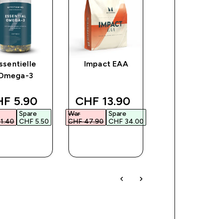
ssentielle
Impact EAA
Kreatin-
Omega-3
Monohydra
scounted price
discounted price
discounte
F 5.90‎
CHF 13.90‎
CHF 23.90
Spare
War
Spare
War
Spare
1.40‎
CHF 5.50‎
CHF 47.90‎
CHF 34.00‎
CHF 36.90‎
CHF 1
FORTKAUF
SOFORTKAUF
SOFORTKAU