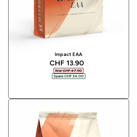
Impact EAA
discounted price
CHF 13.90‎
War CHF 47.90‎
Spare CHF 34.00‎
SOFORTKAUF