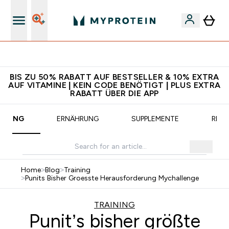
CHF 5 warten auf dich – bereit?
BIS ZU 50% RABATT AUF BESTSELLER & 10% EXTRA
AUF VITAMINE | KEIN CODE BENÖTIGT | PLUS EXTRA
RABATT ÜBER DIE APP
AINING
ERNÄHRUNG
SUPPLEMENTE
REZE
Home
>
Blog
>
Training
>
Punits Bisher Groesste Herausforderung Mychallenge
TRAINING
Punit’s bisher größte