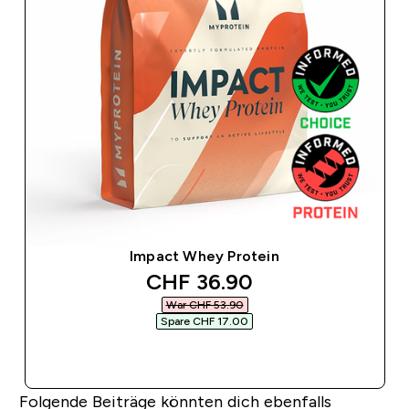
Impact Whey Protein
discounted price
CHF 36.90‎
War CHF 53.90‎
Spare CHF 17.00‎
SOFORTKAUF
Folgende Beiträge könnten dich ebenfalls