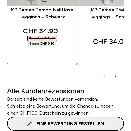
MP Damen Tempo Nahtlose
MP Damen Traini
Leggings – Schwarz
Leggings − Schwa
discounted price
CHF 34.90‎
War CHF 44.00‎
CHF 34.00‎
Spare CHF 9.10‎
SOFORTKAUF
SOFORTKAUF
Alle Kundenrezensionen
Derzeit sind keine Bewertungen vorhanden.
Schreibe eine Bewertung, um die Chance zu haben,
einen CHF100 Gutschein zu gewinnen.
EINE BEWERTUNG ERSTELLEN