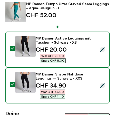
MP Damen Tempo Ultra Curved Seam Leggings
– Aqua-Blaugrün - L
CHF 52.00‎
MP Damen Active Leggings mit
Taschen - Schwarz - XS
discounted price
CHF 20.00‎
Dieses Produkt ausw�hlen - MP Damen Active Leggin
War CHF 28.00‎
Spare CHF 8.00‎
MP Damen Shape Nahtlose
Leggings — Schwarz - XXS
discounted price
CHF 34.90‎
Dieses Produkt ausw�hlen - MP Damen Shape Nahtlo
War CHF 46.00‎
Spare CHF 11.10‎
Deine