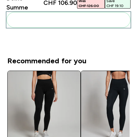
Was
Save
CHF 106.90‎
CHF 126.00‎
CHF 19.10‎
Summe
Diese zu deiner Routine hinzuf�gen
Recommended for you