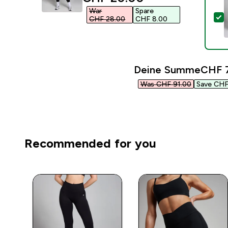
War
Spare
D
CHF 28.00‎
CHF 8.00‎
Deine Summe
CHF 7
Was CHF 91.00‎
Save CHF 
Recommended for you