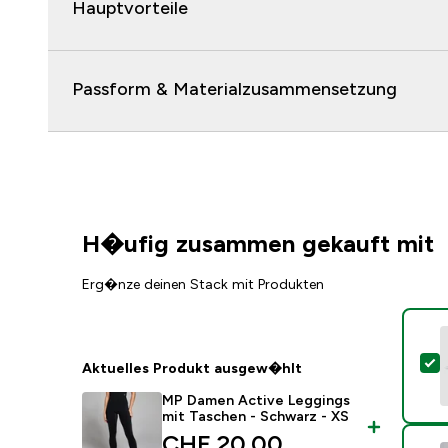
Hauptvorteile
Passform & Materialzusammensetzung
H�ufig zusammen gekauft mit
Erg�nze deinen Stack mit Produkten
D
Aktuelles Produkt ausgew�hlt
MP Damen Active Leggings
mit Taschen - Schwarz - XS
discounted price
CHF 20.00‎