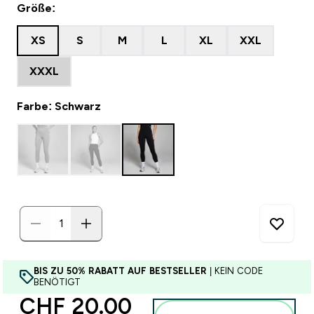
Größe:
XS
S
M
L
XL
XXL
XXXL
Farbe: Schwarz
BIS ZU 50% RABATT AUF BESTSELLER
| KEIN CODE
BENÖTIGT
discounted price
CHF 20.00‎
Zum Warenkorb