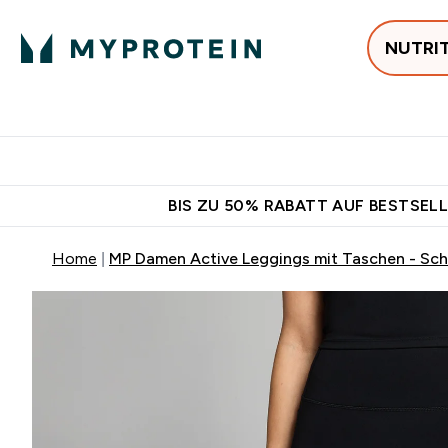
NUTRI
Jetzt im Trend
P
Enter
⌄
Gratis Versan
BIS ZU 50% RABATT AUF BESTSELL
Home
MP Damen Active Leggings mit Taschen - Sc