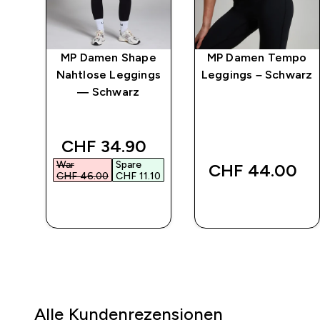
po
MP Damen Shape
MP Damen Tempo
ngs
Nahtlose Leggings
Leggings – Schwarz
— Schwarz
 price
discounted price
CHF 34.90‎
War
Spare
CHF 44.00‎
10‎
CHF 46.00‎
CHF 11.10‎
SOFORTKAUF
SOFORTKAUF
Alle Kundenrezensionen