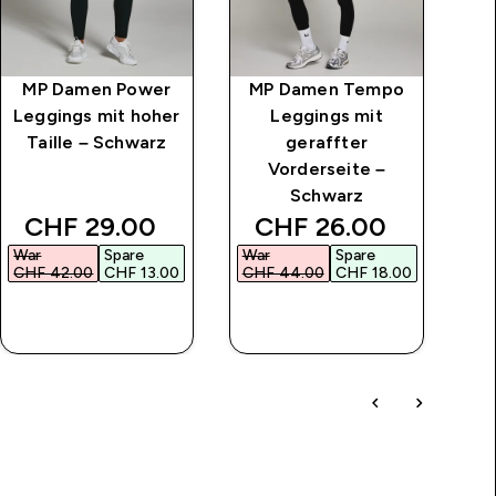
MP Damen Power
MP Damen Tempo
M
Leggings mit hoher
Leggings mit
Le
Taille – Schwarz
geraffter
T
Vorderseite –
Schwarz
discounted price
discounted price
CHF 29.00‎
CHF 26.00‎
War
Spare
War
Spare
C
CHF 42.00‎
CHF 13.00‎
CHF 44.00‎
CHF 18.00‎
SOFORTKAUF
SOFORTKAUF