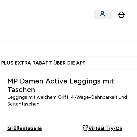
egan
Expertenrat
Enter Food, Bars & Snacks submenu
Enter Vegan submenu
Enter Expertenrat submenu
⌄
⌄
auf dich – bereit?
 PLUS EXTRA RABATT ÜBER DIE APP
MP Damen Active Leggings mit
Taschen
Leggings mit weichem Griff, 4-Wege-Dehnbarkeit und
Seitentaschen
Größentabelle
Virtual Try-On