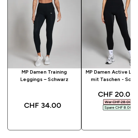
MP Damen Training
MP Damen Active Leg
Leggings − Schwarz
mit Taschen - Schw
discounted 
CHF 20.00‎
War CHF 28.00‎
CHF 34.00‎
Spare CHF 8.00‎
SOFORTKAUF
SOFORTKAUF