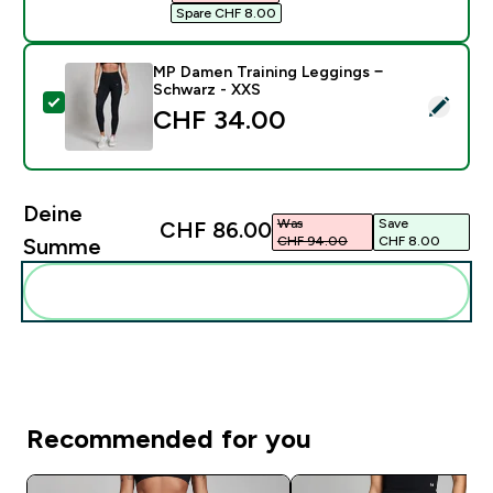
Spare CHF 8.00‎
MP Damen Training Leggings −
Schwarz - XXS
Dieses Produkt ausw�hlen - MP Damen Training Legg
CHF 34.00‎
Deine
Was
Save
CHF 86.00‎
CHF 94.00‎
CHF 8.00‎
Summe
Diese zu deiner Routine hinzuf�gen
Recommended for you