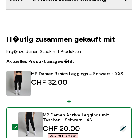
H�ufig zusammen gekauft mit
Erg�nze deinen Stack mit Produkten
Aktuelles Produkt ausgew�hlt
MP Damen Basics Leggings – Schwarz - XXS
CHF 32.00‎
MP Damen Active Leggings mit
Taschen - Schwarz - XS
discounted price
CHF 20.00‎
Dieses Produkt ausw�hlen - MP Damen Active Leggin
War CHF 28.00‎