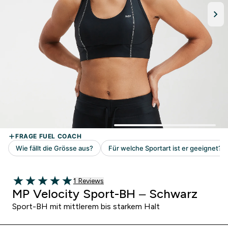
1 customer reviews
1 Reviews
5 out of 5 stars
MP Velocity Sport-BH – Schwarz
Sport-BH mit mittlerem bis starkem Halt