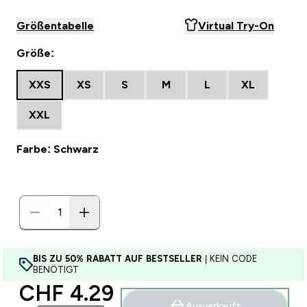
Größentabelle
Virtual Try-On
Größe:
XXS
XS
S
M
L
XL
XXL
Farbe: Schwarz
BIS ZU 50% RABATT AUF BESTSELLER
| KEIN CODE
BENÖTIGT
discounted price
CHF 4.29‎
Ausverkauft