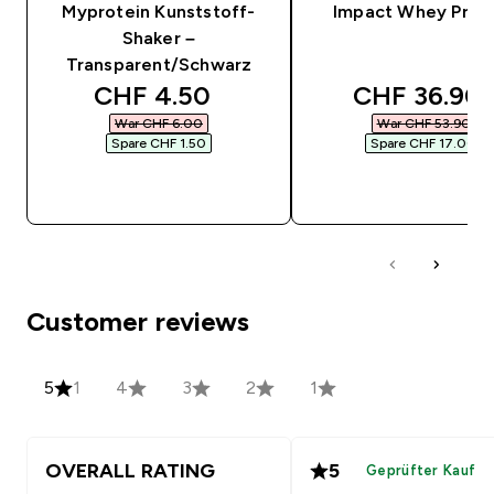
Myprotein Kunststoff-
Impact Whey Prot
Shaker –
Transparent/Schwarz
discounted price
discounted 
CHF 4.50‎
CHF 36.90‎
War CHF 6.00‎
War CHF 53.90‎
Spare CHF 1.50‎
Spare CHF 17.00‎
SOFORTKAUF
SOFORTKAUF
Customer reviews
5
1
4
3
2
1
OVERALL RATING
5
Geprüfter Kauf