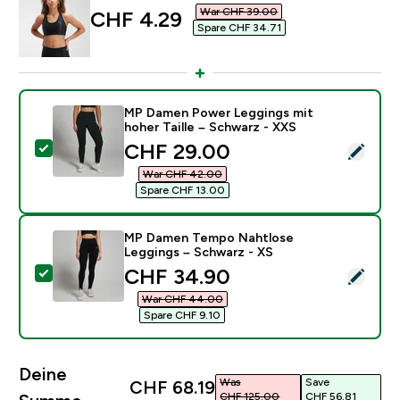
War CHF 39.00‎
discounted price
CHF 4.29‎
Spare CHF 34.71‎
MP Damen Power Leggings mit
hoher Taille – Schwarz - XXS
discounted price
CHF 29.00‎
Dieses Produkt ausw�hlen - MP Damen Power Leggings
War CHF 42.00‎
Spare CHF 13.00‎
MP Damen Tempo Nahtlose
Leggings – Schwarz - XS
discounted price
CHF 34.90‎
Dieses Produkt ausw�hlen - MP Damen Tempo Nahtlo
War CHF 44.00‎
Spare CHF 9.10‎
Deine
Was
Save
CHF 68.19‎
CHF 125.00‎
CHF 56.81‎