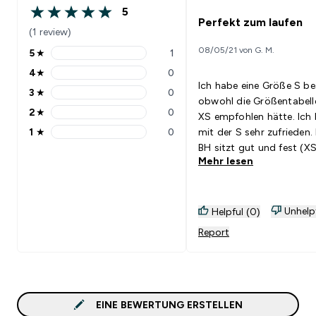
5
5 out of 5 stars
Perfekt zum laufen
(1 review)
08/05/21 von G. M.
5
★
1
5 stars rating 1 reviews
4
★
0
4 stars rating 0 reviews
Ich habe eine Größe S bes
3
★
0
3 stars rating 0 reviews
obwohl die Größentabell
2
★
0
XS empfohlen hätte. Ich 
2 stars rating 0 reviews
1
★
0
mit der S sehr zufrieden.
1 stars rating 0 reviews
BH sitzt gut und fest (X
Mehr lesen
wirklich zu klein gewesen). M
den verstellbaren Träger
Haken am Rücken kann d
noch besser in der Größ
Unhelp
Helpful (0)
angepasst werden. Ich
Report
persönlich habe einen gu
BH zum joggen gesucht
bin sehr zufrieden. Ich w
ihn auf jeden Fall weiter
empfehlen :)
EINE BEWERTUNG ERSTELLEN