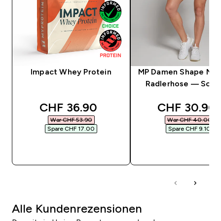
Impact Whey Protein
MP Damen Shape Nah
Radlerhose — Schw
discounted price
discounted 
CHF 36.90‎
CHF 30.90‎
War CHF 53.90‎
War CHF 40.00‎
Spare CHF 17.00‎
Spare CHF 9.10‎
SOFORTKAUF
SOFORTKAUF
Alle Kundenrezensionen