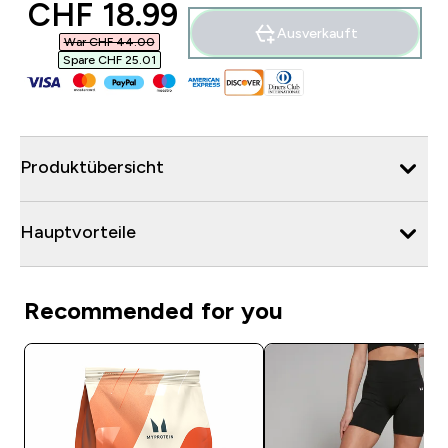
discounted price
CHF 18.99‎
Ausverkauft
War CHF 44.00‎
Spare CHF 25.01‎
Produktübersicht
Hauptvorteile
Recommended for you