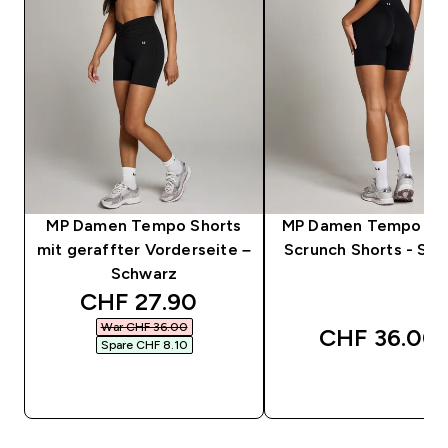
MP Damen Tempo Shorts
MP Damen Tempo Na
mit geraffter Vorderseite –
Scrunch Shorts - Sc
Schwarz
discounted price
CHF 27.90‎
War CHF 36.00‎
CHF 36.00‎
Spare CHF 8.10‎
SOFORTKAUF
SOFORTKAUF