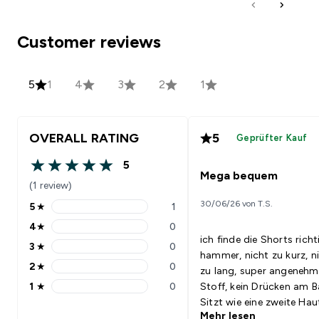
Customer reviews
5
1
4
3
2
1
OVERALL RATING
5
Geprüfter Kauf
5
5 out of 5 stars
Mega bequem
(1 review)
30/06/26 von T.S.
5
★
1
5 stars rating 1 reviews
4
★
0
4 stars rating 0 reviews
ich finde die Shorts richt
3
★
0
3 stars rating 0 reviews
hammer, nicht zu kurz, n
2
★
0
zu lang, super angenehm
2 stars rating 0 reviews
1
★
0
Stoff, kein Drücken am B
1 stars rating 0 reviews
Sitzt wie eine zweite Hau
Mehr lesen