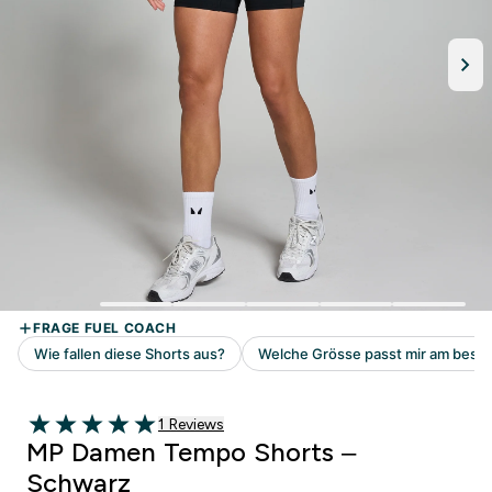
1 customer reviews
1 Reviews
5 out of 5 stars
MP Damen Tempo Shorts –
Schwarz