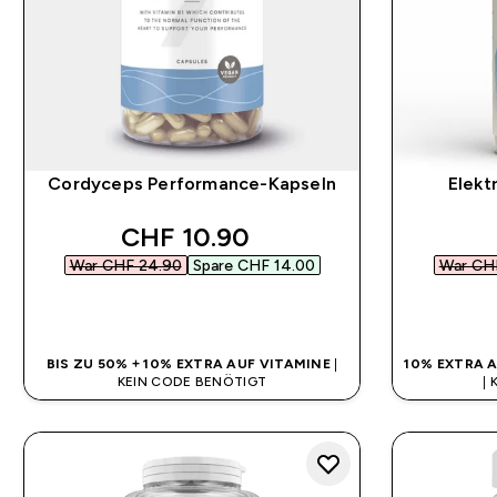
Cordyceps Performance-Kapseln
Elekt
discounted price
CHF 10.90‎
War CHF 24.90‎
Spare CHF 14.00‎
War CHF
SOFORTKAUF
BIS ZU 50% + 10% EXTRA AUF VITAMINE
|
10% EXTRA 
KEIN CODE BENÖTIGT
|