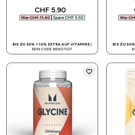
discounted price
CHF 5.90‎
War CHF 11.40‎
Spare CHF 5.50‎
War CHF
SOFORTKAUF
BIS ZU 50% + 10% EXTRA AUF VITAMINE
|
BIS ZU 50
KEIN CODE BENÖTIGT
K