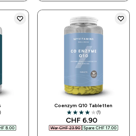
s
Coenzym Q10 Tabletten
)
(1)
rs
4 out of 5 stars
 price
discounted price
CHF 6.90‎
F 8.00‎
War CHF 23.90‎
Spare CHF 17.00‎