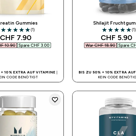
reatin Gummies
Shilajit Fruchtgu
(1)
(1)
5 out of 5 stars
5 out of 5 stars
discounted price
discounted
CHF 7.90‎
CHF 5.90‎
F 10.90‎
Spare CHF 3.00‎
War CHF 18.90‎
Spare CH
SOFORTKAUF
SOFORTKAUF
% + 10% EXTRA AUF VITAMINE
|
BIS ZU 50% + 10% EXTRA AU
EIN CODE BENÖTIGT
KEIN CODE BENÖTI