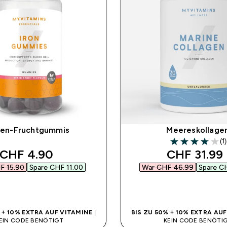
sen-Fruchtgummis
Meereskollage
(1)
4 out of 5 stars
discounted price
discounted
CHF 4.90‎
CHF 31.99‎
 15.90‎
Spare CHF 11.00‎
War CHF 46.99‎
Spare CH
SOFORTKAUF
SOFORTKAUF
% + 10% EXTRA AUF VITAMINE
|
BIS ZU 50% + 10% EXTRA AU
EIN CODE BENÖTIGT
KEIN CODE BENÖTI