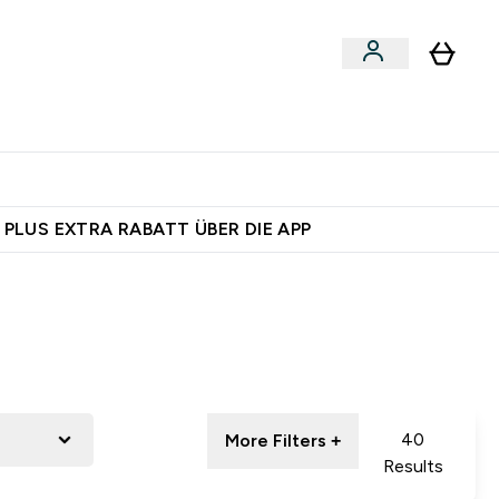
egan
Expertenrat
Enter Food, Bars & Snacks submenu
Enter Vegan submenu
Enter Expertenrat submenu
⌄
⌄
auf dich – bereit?
 PLUS EXTRA RABATT ÜBER DIE APP
40
More Filters +
Results