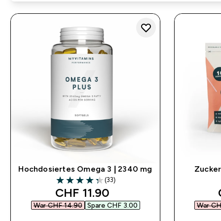
Hochdosiertes Omega 3 | 2340 mg
Zucker
(33)
4.33 out of 5 stars
discounted price
CHF 11.90‎
War CHF 14.90‎
Spare CHF 3.00‎
War CH