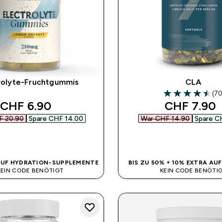
rolyte-Fruchtgummis
CLA
(70
4.53 out of 5 st
discounted price
discounted
CHF 6.90‎
CHF 7.90‎
 20.90‎
Spare CHF 14.00‎
War CHF 14.90‎
Spare C
SOFORTKAUF
SOFORTKAUF
AUF HYDRATION-SUPPLEMENTE
BIS ZU 50% + 10% EXTRA AU
 KEIN CODE BENÖTIGT
KEIN CODE BENÖTI