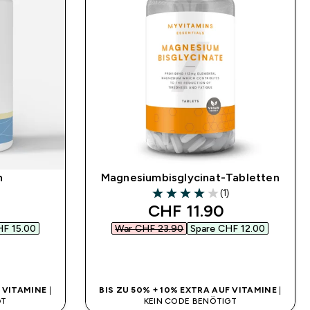
n
Magnesiumbisglycinat-Tabletten
(1)
4 out of 5 stars
 price
discounted price
CHF 11.90‎
F 15.00‎
War CHF 23.90‎
Spare CHF 12.00‎
SOFORTKAUF
F VITAMINE
|
BIS ZU 50% + 10% EXTRA AUF VITAMINE
|
GT
KEIN CODE BENÖTIGT