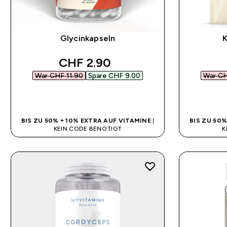
Glycinkapseln
K
discounted price
CHF 2.90‎
War CHF 11.90‎
Spare CHF 9.00‎
War CH
SOFORTKAUF
BIS ZU 50% + 10% EXTRA AUF VITAMINE
|
BIS ZU 50
KEIN CODE BENÖTIGT
K