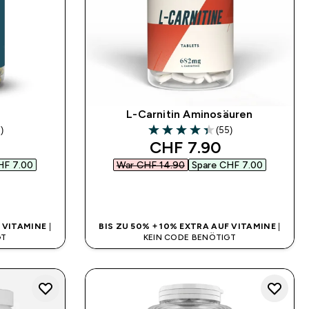
L-Carnitin Aminosäuren
)
(55)
ars
4.35 out of 5 stars
 price
discounted price
CHF 7.90‎
HF 7.00‎
War CHF 14.90‎
Spare CHF 7.00‎
SOFORTKAUF
F VITAMINE
|
BIS ZU 50% + 10% EXTRA AUF VITAMINE
|
GT
KEIN CODE BENÖTIGT