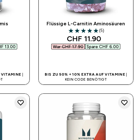
mmis
Flüssige L-Carnitin Aminosäuren
(5)
5 out of 5 stars
 price
discounted price
CHF 11.90‎
F 13.00‎
War CHF 17.90‎
Spare CHF 6.00‎
SOFORTKAUF
F VITAMINE
|
BIS ZU 50% + 10% EXTRA AUF VITAMINE
|
GT
KEIN CODE BENÖTIGT