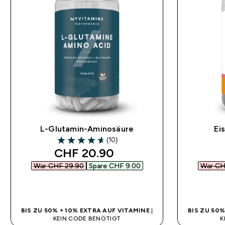
L-Glutamin-Aminosäure
Ei
(10)
4.6 out of 5 stars
discounted price
CHF 20.90‎
War CHF 29.90‎
Spare CHF 9.00‎
War CHF
SOFORTKAUF
BIS ZU 50% + 10% EXTRA AUF VITAMINE
|
BIS ZU 50
KEIN CODE BENÖTIGT
K