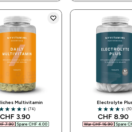
liches Multivitamin
Electrolyte Plu
(74)
(10
4.53 out of 5 stars
4.4 out of 5 sta
discounted price
discounted
CHF 3.90‎
CHF 8.90‎
F 7.90‎
Spare CHF 4.00‎
War CHF 16.90‎
Spare CH