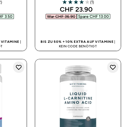
2)
(1)
rs
4 out of 5 stars
 price
discounted price
CHF 23.90‎
F 3.50‎
War CHF 36.90‎
Spare CHF 13.00‎
SOFORTKAUF
F VITAMINE
|
BIS ZU 50% + 10% EXTRA AUF VITAMINE
|
GT
KEIN CODE BENÖTIGT