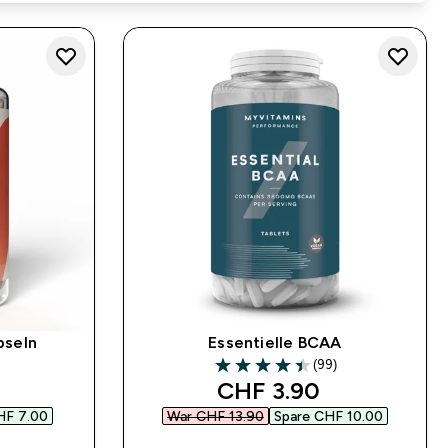
pseln
Essentielle BCAA
(99)
4.44 out of 5 stars
 price
discounted price
CHF 3.90‎
F 7.00‎
War CHF 13.90‎
Spare CHF 10.00‎