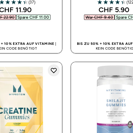
(37)
(12
4.35 out of 5 stars
4.36 out of 5 sta
discounted price
discounted
CHF 11.90‎
CHF 5.90‎
 22.90‎
Spare CHF 11.00‎
War CHF 9.40‎
Spare CH
SOFORTKAUF
SOFORTKAUF
% + 10% EXTRA AUF VITAMINE
|
BIS ZU 50% + 10% EXTRA AU
EIN CODE BENÖTIGT
KEIN CODE BENÖTI