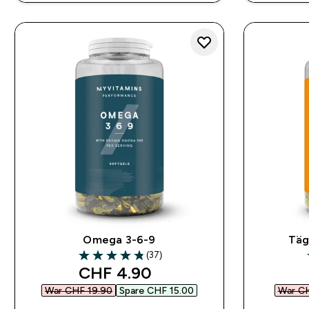
Omega 3-6-9
Täg
(37)
4.84 out of 5 stars
discounted price
CHF 4.90‎
War CHF 19.90‎
Spare CHF 15.00‎
War CH