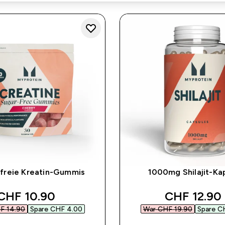
freie Kreatin-Gummis
1000mg Shilajit-Ka
discounted price
discounted
CHF 10.90‎
CHF 12.90‎
F 14.90‎
Spare CHF 4.00‎
War CHF 19.90‎
Spare CH