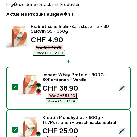
Erg�nze deinen Stack mit Produkten
Aktuelles Produkt ausgew�hlt
Präbiotische Inulin-Ballaststoffe - 30
SERVINGS - 360g
discounted price
CHF 4.90‎
War CHF 16.90‎
Spare CHF 12.00‎
Impact Whey Protein - 900G -
30Portionen - Vanille
discounted price
CHF 36.90‎
Dieses Produkt ausw�hlen - Impact Whey Protein - 90
War CHF 53.90‎
Spare CHF 17.00‎
Kreatin Monohydrat - 500g -
147Portionen - Geschmacksneutral
discounted price
CHF 25.90‎
Dieses Produkt ausw�hlen - Kreatin Monohydrat - 5