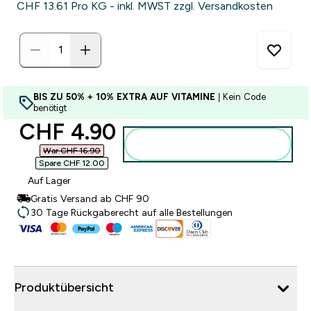
CHF 13.61‎ Pro KG - inkl. MWST zzgl. Versandkosten
BIS ZU 50% + 10% EXTRA AUF VITAMINE
| Kein Code
benötigt
discounted price
CHF 4.90‎
Zum Warenkorb hinzufügen
War CHF 16.90‎
Spare CHF 12.00‎
Auf Lager
Gratis Versand ab CHF 90
30 Tage Rückgaberecht auf alle Bestellungen
Produktübersicht