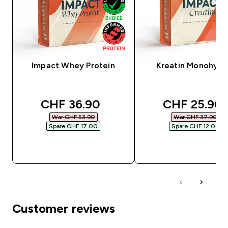
Impact Whey Protein
Kreatin Monohydr
discounted price
discounted 
CHF 36.90‎
CHF 25.90‎
War CHF 53.90‎
War CHF 37.90‎
Spare CHF 17.00‎
Spare CHF 12.00‎
SOFORTKAUF
SOFORTKAUF
Customer reviews