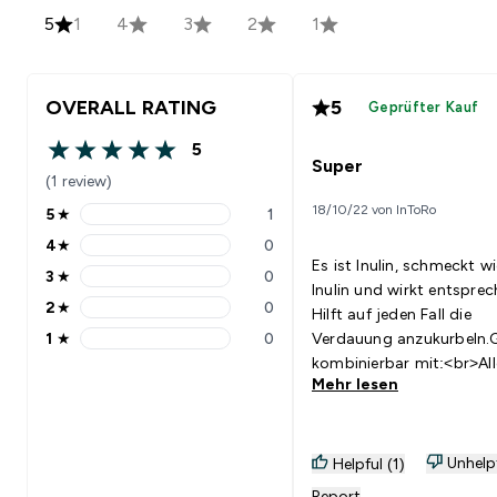
5
1
4
3
2
1
OVERALL RATING
5
Geprüfter Kauf
5
5 out of 5 stars
Super
(1 review)
18/10/22 von InToRo
5
★
1
5 stars rating 1 reviews
4
★
0
4 stars rating 0 reviews
Es ist Inulin, schmeckt wi
3
★
0
3 stars rating 0 reviews
Inulin und wirkt entsprec
2
★
0
Hilft auf jeden Fall die
2 stars rating 0 reviews
1
★
0
Verdauung anzukurbeln.
1 stars rating 0 reviews
kombinierbar mit:<br>Al
Mehr lesen
was einen Hauch süßes
verträgt.
Unhelp
Helpful (1)
Report