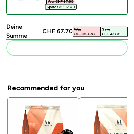
War CHF 37.90‎
Spare CHF 12.00‎
Deine
Was
Save
CHF 67.70‎
CHF 108.70‎
CHF 41.00‎
Summe
Diese zu deiner Routine hinzuf�gen
Recommended for you