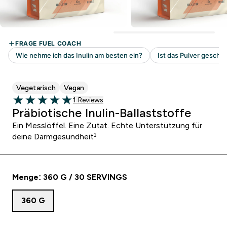
Vegetarisch
Vegan
1 customer reviews
1 Reviews
5 out of 5 stars
Präbiotische Inulin-Ballaststoffe
Ein Messlöffel. Eine Zutat. Echte Unterstützung für
deine Darmgesundheit¹
Menge: 360 G / 30 SERVINGS
360 G