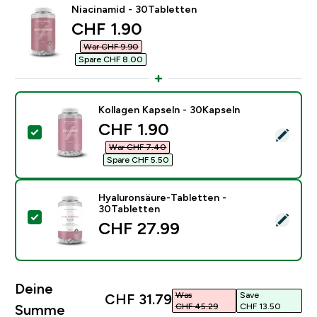
Niacinamid - 30Tabletten
discounted price
CHF 1.90‎
War CHF 9.90‎
Spare CHF 8.00‎
Kollagen Kapseln - 30Kapseln
discounted price
CHF 1.90‎
Dieses Produkt ausw�hlen - Kollagen Kapseln - 30Ka
War CHF 7.40‎
Spare CHF 5.50‎
Hyaluronsäure-Tabletten -
30Tabletten
Dieses Produkt ausw�hlen - Hyaluronsäure-Tabletten
CHF 27.99‎
Deine
Was
Save
CHF 31.79‎
CHF 45.29‎
CHF 13.50‎
Summe