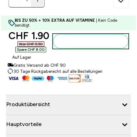
BIS ZU 50% + 10% EXTRA AUF VITAMINE
| Kein Code
benötigt
discounted price
CHF 1.90‎
Zum Warenkorb hinzufügen
War CHF 9.90‎
Spare CHF 8.00‎
Auf Lager
Gratis Versand ab CHF 90
30 Tage Rückgaberecht auf alle Bestellungen
Produktübersicht
Hauptvorteile