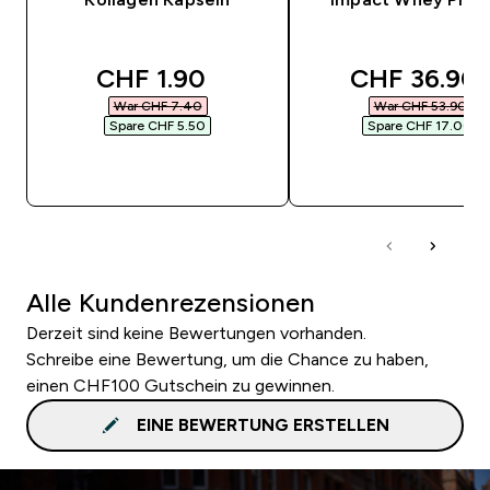
discounted price
discounted 
CHF 1.90‎
CHF 36.90‎
War CHF 7.40‎
War CHF 53.90‎
Spare CHF 5.50‎
Spare CHF 17.00‎
SOFORTKAUF
SOFORTKAUF
Alle Kundenrezensionen
Derzeit sind keine Bewertungen vorhanden.
Schreibe eine Bewertung, um die Chance zu haben,
einen CHF100 Gutschein zu gewinnen.
EINE BEWERTUNG ERSTELLEN