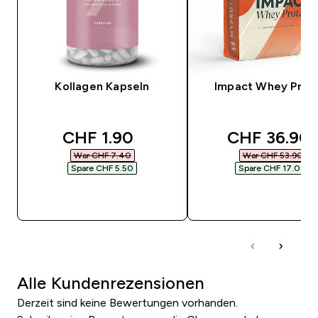
Kollagen Kapseln
Impact Whey Prot
discounted price
discounted 
CHF 1.90‎
CHF 36.90‎
War CHF 7.40‎
War CHF 53.90‎
Spare CHF 5.50‎
Spare CHF 17.00‎
SOFORTKAUF
SOFORTKAUF
Alle Kundenrezensionen
Derzeit sind keine Bewertungen vorhanden.