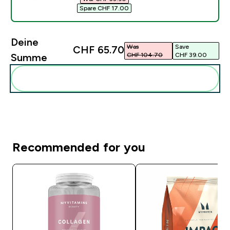
Spare CHF 17.00‎
Deine
Was
Save
CHF 65.70‎
CHF 104.70‎
CHF 39.00‎
Summe
Diese zu deiner Routine hinzuf�gen
Recommended for you