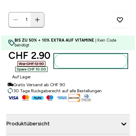
BIS ZU 50% + 10% EXTRA AUF VITAMINE
| Kein Code
benötigt
discounted price
CHF 2.90‎
Zum Warenkorb hinzufügen
War CHF 12.90‎
Spare CHF 10.00‎
Auf Lager
Gratis Versand ab CHF 90
30 Tage Rückgaberecht auf alle Bestellungen
Produktübersicht