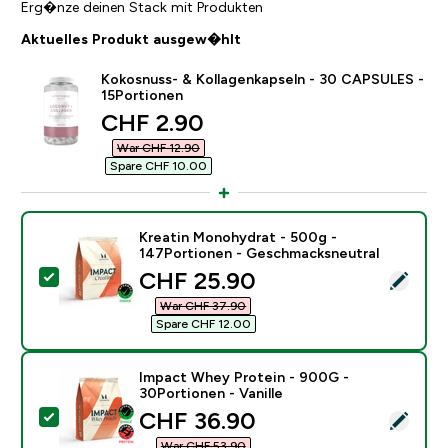
Erg�nze deinen Stack mit Produkten
Aktuelles Produkt ausgew�hlt
Kokosnuss- & Kollagenkapseln - 30 CAPSULES -
15Portionen
discounted price
CHF 2.90‎
War CHF 12.90‎
Spare CHF 10.00‎
Kreatin Monohydrat - 500g -
147Portionen - Geschmacksneutral
discounted price
CHF 25.90‎
Dieses Produkt ausw�hlen - Kreatin Monohydrat - 5
War CHF 37.90‎
Spare CHF 12.00‎
Impact Whey Protein - 900G -
30Portionen - Vanille
discounted price
CHF 36.90‎
Dieses Produkt ausw�hlen - Impact Whey Protein - 90
War CHF 53.90‎