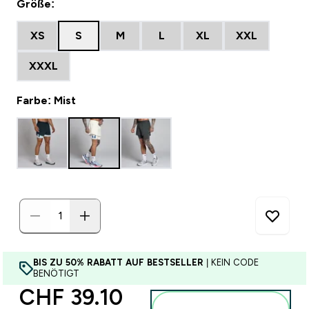
Größe:
XS
S
M
L
XL
XXL
XXXL
Farbe: Mist
BIS ZU 50% RABATT AUF BESTSELLER
| KEIN CODE
BENÖTIGT
discounted price
CHF 39.10‎
Zum Warenkorb