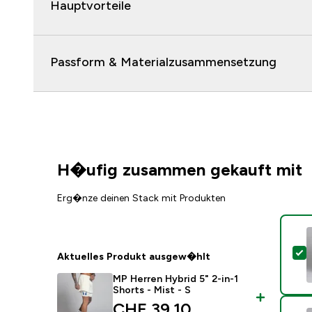
Hauptvorteile
Passform & Materialzusammensetzung
H�ufig zusammen gekauft mit
Erg�nze deinen Stack mit Produkten
D
Aktuelles Produkt ausgew�hlt
MP Herren Hybrid 5" 2-in-1
Shorts - Mist - S
discounted price
CHF 39.10‎