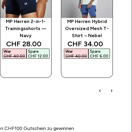
MP Herren 2-in-1-
MP Herren Hybrid
M
Trainingsshorts —
Oversized Mesh T-
Ov
Navy
Shirt – Nebel
Sh
discounted price
discounted price
d
CHF 28.00‎
CHF 34.00‎
War
Spare
War
Spare
Wa
CHF 40.00‎
CHF 12.00‎
CHF 40.00‎
CHF 6.00‎
CH
SOFORTKAUF
SOFORTKAUF
nen CHF100 Gutschein zu gewinnen.