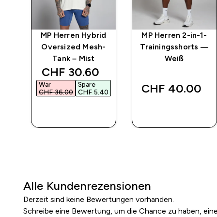
 5"
MP Herren Hybrid
MP Herren 2-in-1-
Oversized Mesh-
Trainingsshorts —
Tank – Mist
Weiß
discounted price
CHF 30.60‎
War
Spare
CHF 40.00‎
CHF 36.00‎
CHF 5.40‎
SOFORTKAUF
SOFORTKAUF
Alle Kundenrezensionen
Derzeit sind keine Bewertungen vorhanden.
Schreibe eine Bewertung, um die Chance zu haben, ei