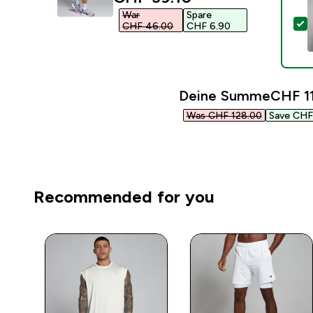
War
Spare
D
CHF 46.00‎
CHF 6.90‎
Deine Summe
CHF 11
Was CHF 128.00‎
Save CHF 
Recommended for you