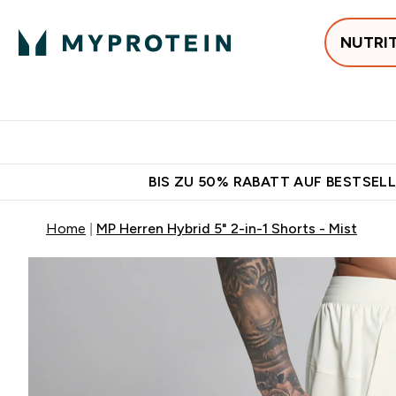
NUTRI
Jetzt im Trend
P
Enter
⌄
Gratis Versan
BIS ZU 50% RABATT AUF BESTSELL
Home
MP Herren Hybrid 5" 2-in-1 Shorts - Mist