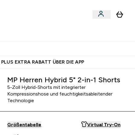
egan
Expertenrat
Enter Food, Bars & Snacks submenu
Enter Vegan submenu
Enter Expertenrat submenu
⌄
⌄
auf dich – bereit?
 PLUS EXTRA RABATT ÜBER DIE APP
MP Herren Hybrid 5" 2-in-1 Shorts
5-Zoll Hybrid-Shorts mit integrierter
Kompressionshose und feuchtigkeitsableitender
Technologie
Größentabelle
Virtual Try-On