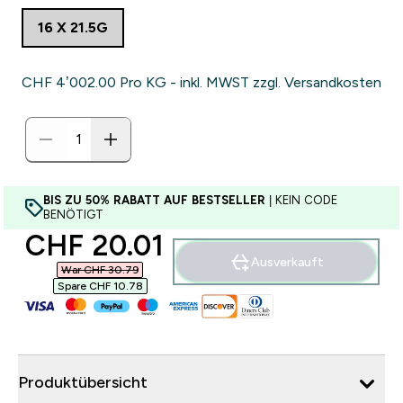
16 X 21.5G
CHF 4’002.00‎ Pro KG - inkl. MWST zzgl. Versandkosten
BIS ZU 50% RABATT AUF BESTSELLER
| KEIN CODE
BENÖTIGT
discounted price
CHF 20.01‎
Ausverkauft
War CHF 30.79‎
Spare CHF 10.78‎
Produktübersicht