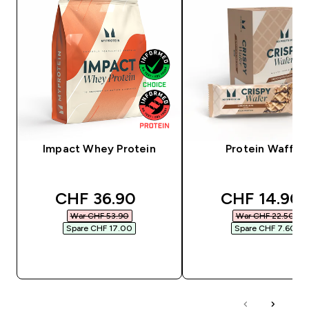
Impact Whey Protein
Protein Waffel
discounted price
discounted 
CHF 36.90‎
CHF 14.90‎
War CHF 53.90‎
War CHF 22.50‎
Spare CHF 17.00‎
Spare CHF 7.60‎
SOFORTKAUF
SOFORTKAUF