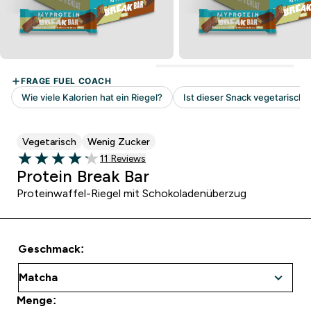
Vegetarisch
Wenig Zucker
11 customer reviews
11 Reviews
4.18 out of 5 stars
Protein Break Bar
Proteinwaffel-Riegel mit Schokoladenüberzug
Geschmack:
Menge: