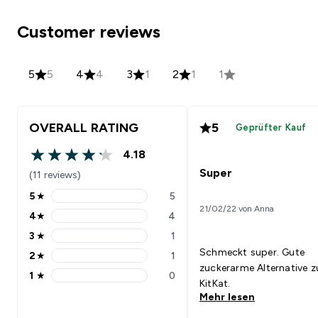
Customer reviews
5
5
4
4
3
1
2
1
1
OVERALL RATING
5
Geprüfter Kauf
4.18
4.18 out of 5 stars
Super
(11 reviews)
5
★
5
5 stars rating 5 reviews
21/02/22 von Anna
4
★
4
4 stars rating 4 reviews
3
★
1
3 stars rating 1 reviews
Schmeckt super. Gute
2
★
1
2 stars rating 1 reviews
zuckerarme Alternative 
1
★
0
1 stars rating 0 reviews
KitKat.
Mehr lesen