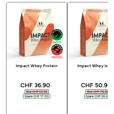
Impact Whey Protein
Impact Whey Isola
discounted price
discounted 
CHF 36.90‎
CHF 50.90‎
War CHF 53.90‎
War CHF 76.90‎
Spare CHF 17.00‎
Spare CHF 26.00‎
SOFORTKAUF
SOFORTKAUF