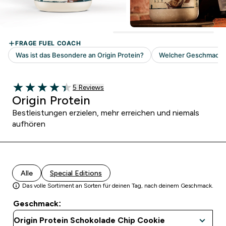
5 customer reviews
5 Reviews
4.4 out of 5 stars
Origin Protein
Bestleistungen erzielen, mehr erreichen und niemals
aufhören
Alle
Special Editions
Das volle Sortiment an Sorten für deinen Tag, nach deinem Geschmack.
Geschmack: