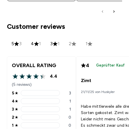
Customer reviews
5
3
4
1
3
1
2
1
OVERALL RATING
4
Geprüfter Kauf
4.4
4.4 out of 5 stars
Zimt
(5 reviews)
21/11/25 von Huskyler
5
★
3
5 stars rating 3 reviews
4
★
1
4 stars rating 1 reviews
Habe mittlerweile alle dre
3
★
1
3 stars rating 1 reviews
Sorten gekostet. Zimt w
2
★
0
Leider nicht meins Gesc
2 stars rating 0 reviews
1
★
0
Es schmeckt zwar und k
1 stars rating 0 reviews