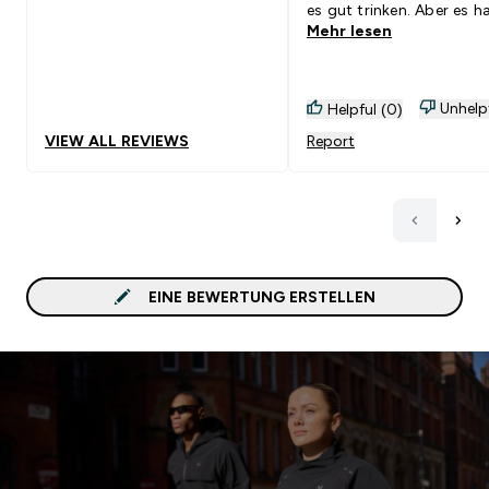
es gut trinken. Aber es h
Mehr lesen
mich nicht mitgenomme
Cookie ist eindeutig mei
Favorit unter diesen drei
Sorten.
Unhelp
Helpful (0)
VIEW ALL REVIEWS
Report
EINE BEWERTUNG ERSTELLEN