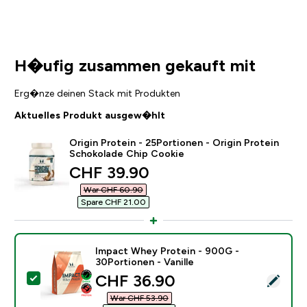
H�ufig zusammen gekauft mit
Erg�nze deinen Stack mit Produkten
Aktuelles Produkt ausgew�hlt
Origin Protein - 25Portionen - Origin Protein
Schokolade Chip Cookie
discounted price
CHF 39.90‎
War CHF 60.90‎
Spare CHF 21.00‎
Impact Whey Protein - 900G -
30Portionen - Vanille
discounted price
CHF 36.90‎
Dieses Produkt ausw�hlen - Impact Whey Protein - 90
War CHF 53.90‎