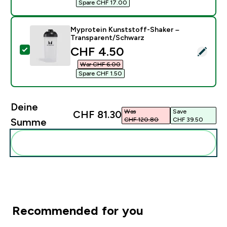
Spare CHF 17.00‎
Myprotein Kunststoff-Shaker –
Transparent/Schwarz
discounted price
CHF 4.50‎
Dieses Produkt ausw�hlen - Myprotein Kunststoff-S
War CHF 6.00‎
Spare CHF 1.50‎
Deine
Was
Save
CHF 81.30‎
CHF 120.80‎
CHF 39.50‎
Summe
Diese zu deiner Routine hinzuf�gen
Recommended for you