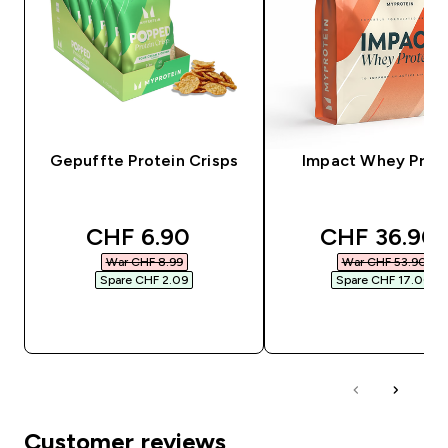
Gepuffte Protein Crisps
Impact Whey Prot
discounted price
discounted 
CHF 6.90‎
CHF 36.90‎
War CHF 8.99‎
War CHF 53.90‎
Spare CHF 2.09‎
Spare CHF 17.00‎
SOFORTKAUF
SOFORTKAUF
Customer reviews