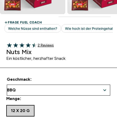
2 customer reviews
2 Reviews
4.5 out of 5 stars
Nuts Mix
Ein köstlicher, herzhafter Snack
Geschmack:
Menge:
12 X 20 G