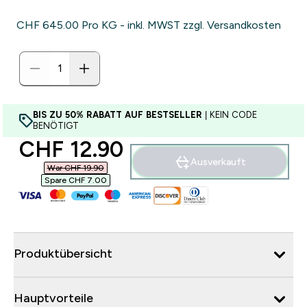
CHF 645.00‎ Pro KG - inkl. MWST zzgl. Versandkosten
BIS ZU 50% RABATT AUF BESTSELLER
| KEIN CODE
BENÖTIGT
discounted price
CHF 12.90‎
Ausverkauft
War CHF 19.90‎
Spare CHF 7.00‎
Produktübersicht
Hauptvorteile