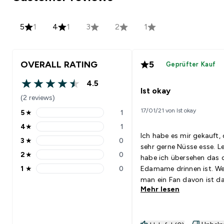
5
1
4
1
3
2
1
OVERALL RATING
5
Geprüfter Kauf
4.5
4.5 out of 5 stars
Ist okay
(2 reviews)
17/01/21 von Ist okay
5
★
1
5 stars rating 1 reviews
4
★
1
4 stars rating 1 reviews
Ich habe es mir gekauft, 
3
★
0
3 stars rating 0 reviews
sehr gerne Nüsse esse. Le
2
★
0
habe ich übersehen das 
2 stars rating 0 reviews
1
★
0
Edamame drinnen ist. W
1 stars rating 0 reviews
man ein Fan davon ist d
Mehr lesen
Top. Jedoch ist ein Päck
der nüsse überwiegend m
Edamame und nur ein Tei
dem Rest gefüllt. Der