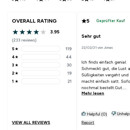
OVERALL RATING
5
Geprüfter Kauf
3.95
3.95 out of 5 stars
Sehr gut
(233 reviews)
22/02/21 von Jonas
5
★
119
5 stars rating 119 reviews
4
★
44
4 stars rating 44 reviews
Ich finds einfach genial.
3
★
30
3 stars rating 30 reviews
Schmeckt gut, die Lust 
2
★
19
Süßigkeiten vergeht und
2 stars rating 19 reviews
1
★
21
macht einfach satt. Sofo
1 stars rating 21 reviews
nochmal bestellt.Gut
Mehr lesen
kombinierbar mit:<br>Ke
Ahnung
Unhelp
Helpful (0)
VIEW ALL REVIEWS
Report