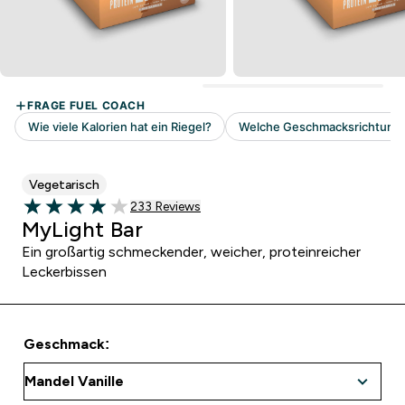
Vegetarisch
233 customer reviews
233 Reviews
3.95 out of 5 stars
MyLight Bar
Ein großartig schmeckender, weicher, proteinreicher
Leckerbissen
Geschmack: