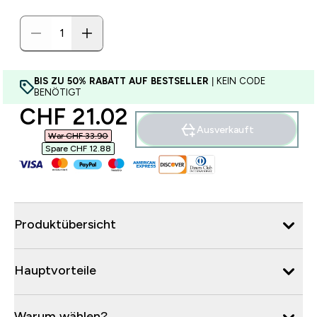
BIS ZU 50% RABATT AUF BESTSELLER
| KEIN CODE
BENÖTIGT
discounted price
CHF 21.02‎
Ausverkauft
War CHF 33.90‎
Spare CHF 12.88‎
Produktübersicht
Hauptvorteile
Warum wählen?