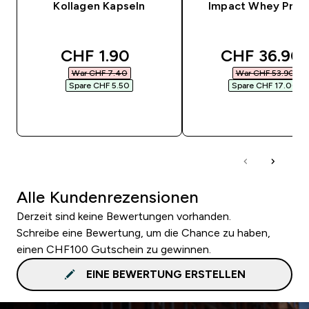
Kollagen Kapseln
Impact Whey Prot
discounted price
discounted 
CHF 1.90‎
CHF 36.90‎
War CHF 7.40‎
War CHF 53.90‎
Spare CHF 5.50‎
Spare CHF 17.00‎
SOFORTKAUF
SOFORTKAUF
Alle Kundenrezensionen
Derzeit sind keine Bewertungen vorhanden.
Schreibe eine Bewertung, um die Chance zu haben,
einen CHF100 Gutschein zu gewinnen.
EINE BEWERTUNG ERSTELLEN