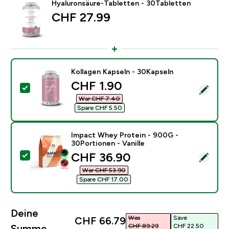
Hyaluronsäure-Tabletten - 30Tabletten
CHF 27.99‎
Kollagen Kapseln - 30Kapseln
discounted price
CHF 1.90‎
Dieses Produkt ausw�hlen - Kollagen Kapseln - 30Ka
War CHF 7.40‎
Spare CHF 5.50‎
Impact Whey Protein - 900G -
30Portionen - Vanille
discounted price
CHF 36.90‎
Dieses Produkt ausw�hlen - Impact Whey Protein - 90
War CHF 53.90‎
Spare CHF 17.00‎
Deine
Was
Save
CHF 66.79‎
CHF 89.29‎
CHF 22.50‎
Summe