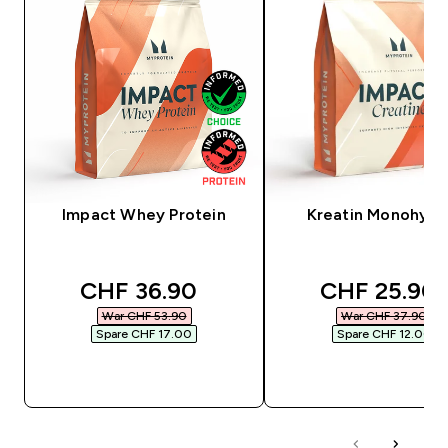
Impact Whey Protein
Kreatin Monohydr
discounted price
discounted 
CHF 36.90‎
CHF 25.90‎
War CHF 53.90‎
War CHF 37.90‎
Spare CHF 17.00‎
Spare CHF 12.00‎
SOFORTKAUF
SOFORTKAUF