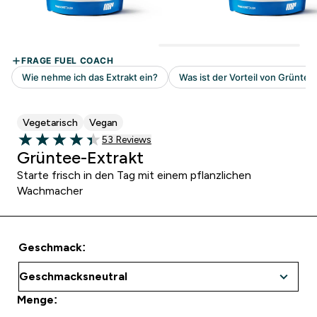
Vegetarisch
Vegan
53 customer reviews
53 Reviews
4.38 out of 5 stars
Grüntee-Extrakt
Starte frisch in den Tag mit einem pflanzlichen
Wachmacher
Geschmack:
Menge: