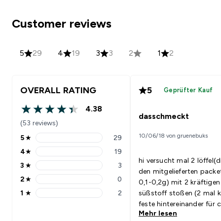
Customer reviews
5
29
4
19
3
3
2
1
2
OVERALL RATING
5
Geprüfter Kauf
4.38
4.38 out of 5 stars
dasschmeckt
(53 reviews)
10/06/18 von gruenebuks
5
★
29
5 stars rating 29 reviews
4
★
19
4 stars rating 19 reviews
hi versucht mal 2 löffel(d
3
★
3
3 stars rating 3 reviews
den mitgelieferten packe
2
★
0
0,1-0,2g) mit 2 kräftigen
2 stars rating 0 reviews
1
★
2
süßstoff stoßen (2 mal k
1 stars rating 2 reviews
feste hintereinander für c
Mehr lesen
sekunde auf süßstofffla