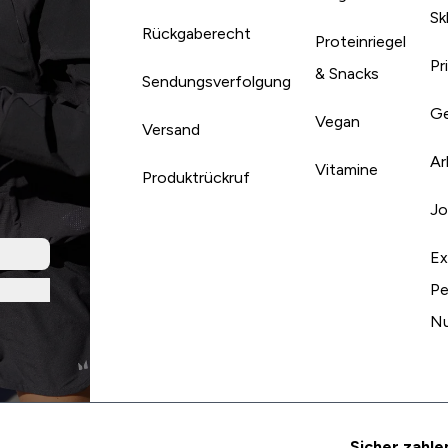
Sk
Rückgaberecht
Proteinriegel
Pr
& Snacks
Sendungsverfolgung
Ge
Vegan
Versand
Ar
Vitamine
Produktrückruf
Jo
Ex
Pe
Nu
Sicher zahle