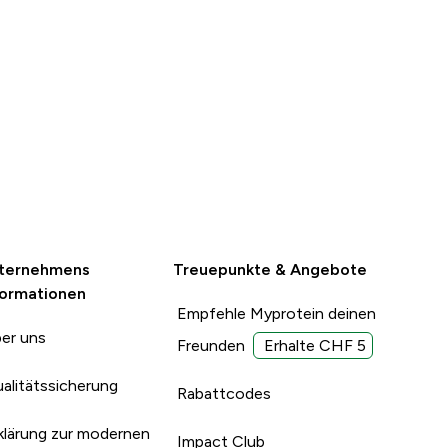
ternehmens
Treuepunkte & Angebote
formationen
Empfehle Myprotein deinen
er uns
Freunden
Erhalte CHF 5
alitätssicherung
Rabattcodes
klärung zur modernen
Impact Club