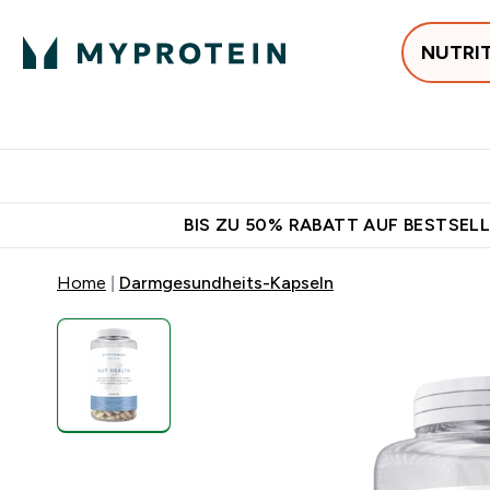
NUTRI
Jetzt im Trend
P
Enter
⌄
Gratis Versan
BIS ZU 50% RABATT AUF BESTSELL
Home
Darmgesundheits-Kapseln