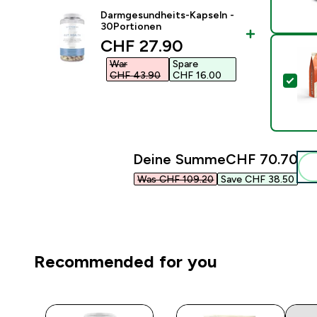
Darmgesundheits-Kapseln -
30Portionen
discounted price
CHF 27.90‎
War
Spare
CHF 43.90‎
CHF 16.00‎
Die
Deine Summe
CHF 70.70‎
Was CHF 109.20‎
Save CHF 38.50‎
Recommended for you