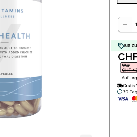
BIS Z
disc
CHF
War
CHF 43
Auf Lag
Gratis
30 Tag