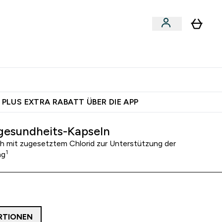
egan
Expertenrat
Enter Food, Bars & Snacks submenu
Enter Vegan submenu
Enter Expertenrat submenu
⌄
⌄
auf dich – bereit?
 PLUS EXTRA RABATT ÜBER DIE APP
esundheits-Kapseln
sch mit zugesetztem Chlorid zur Unterstützung der
1
ng
RTIONEN