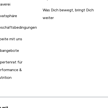
laverei
Was Dich bewegt, bringt Dich
ivatsphäre
weiter
schäftsbedingungen
beite mit uns
bangebote
pertenrat für
rformance &
trition
n mit