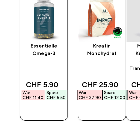
y
Essentielle
Kreatin
Omega-3
Monohydrat
K
Tra
d price
discounted price
discounted price
di
‎
CHF 5.90‎
CHF 25.90‎
CH
War
Spare
War
Spare
War
7.00‎
CHF 11.40‎
CHF 5.50‎
CHF 37.90‎
CHF 12.00‎
CHF 
F
SOFORTKAUF
SOFORTKAUF
SO