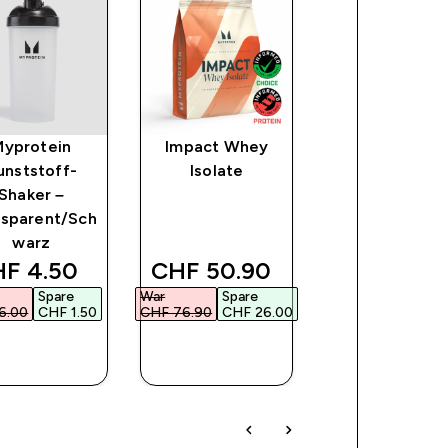
Myprotein
Impact Whey
Ballaststoffre
unststoff-
Isolate
e Fruchtgumm
Shaker –
nsparent/Sch
warz
scounted price
discounted price
discounte
F 4.50‎
CHF 50.90‎
CHF 10.90
Spare
War
Spare
War
Spare
6.00‎
CHF 1.50‎
CHF 76.90‎
CHF 26.00‎
CHF 25.90‎
CHF 1
FORTKAUF
SOFORTKAUF
SOFORTKAU