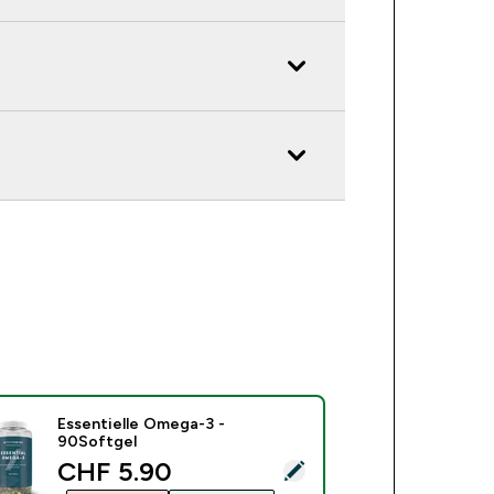
Essentielle Omega-3 -
90Softgel
discounted price
CHF 5.90‎
ses Produkt ausw�hlen - Essentielle Omega-3 - 90Softgel