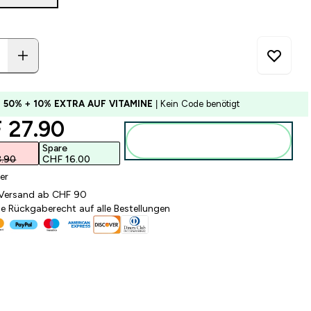
U 50% + 10% EXTRA AUF VITAMINE
| Kein Code benötigt
ounted price
 27.90‎
Zum Warenkorb
hinzufügen
Spare
.90‎
CHF 16.00‎
er
 Versand ab CHF 90
e Rückgaberecht auf alle Bestellungen