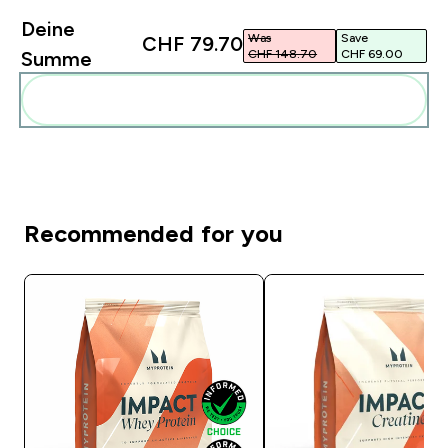
Deine
Was
Save
CHF 79.70‎
CHF 148.70‎
CHF 69.00‎
Summe
Diese zu deiner Routine hinzuf�gen
Recommended for you