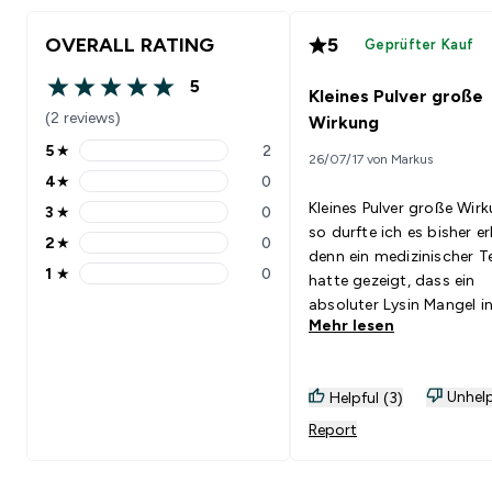
OVERALL RATING
5
Geprüfter Kauf
5
Kleines Pulver große
5 out of 5 stars
(2 reviews)
Wirkung
5
★
2
26/07/17 von Markus
5 stars rating 2 reviews
4
★
0
4 stars rating 0 reviews
Kleines Pulver große Wirk
3
★
0
3 stars rating 0 reviews
so durfte ich es bisher er
2
★
0
2 stars rating 0 reviews
denn ein medizinischer Test
1
★
0
hatte gezeigt, dass ein
1 stars rating 0 reviews
absoluter Lysin Mangel in
Mehr lesen
meinem Körper vorlag. D
war auch der Grund wa
ich sehr viel Mühe hatte 
Unhelp
Helpful (3)
abzubauen, denn Lysin ist sehr
wichtig für die Verarbeit
Report
von fetten im Körper und
wichtig für jeden Sportle