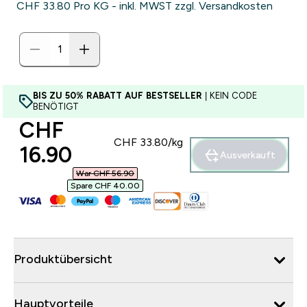
CHF 33.80‎ Pro KG - inkl. MWST zzgl. Versandkosten
BIS ZU 50% RABATT AUF BESTSELLER
| KEIN CODE
BENÖTIGT
discounted price
CHF
CHF 33.80‎/kg
16.90‎
Ausverkauft
War CHF 56.90‎
Spare CHF 40.00‎
Produktübersicht
Hauptvorteile