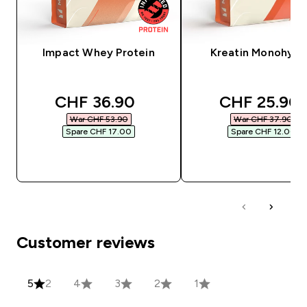
Impact Whey Protein
Kreatin Monohydr
discounted price
discounted 
CHF 36.90‎
CHF 25.90‎
War CHF 53.90‎
War CHF 37.90‎
Spare CHF 17.00‎
Spare CHF 12.00‎
SOFORTKAUF
SOFORTKAUF
Customer reviews
5
2
4
3
2
1