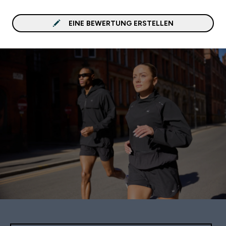
sich um einen ästhetisch
Körper bemüht. Lysin ist für
EINE BEWERTUNG ERSTELLEN
viele Stoffwechselvorgä
überaus wichtig und an 
Beteiligung von Kollagen
trägt somit zu Gesundhe
Bindegewebes eine groß
Rolle. Als ich diese Wirkungen
verstanden habe, wurde 
klar warum ich auch nich
abnehmen konnte, obwoh
mich sehr darum bemüh
habe. Zusätzlich stärkt es d
Arterienwände kann sich
positiv gegen
Arterienverkalkung auswi
Also nicht nur für Sportle
sondern auch für gesun
Menschen, und vor allem 
die es bleiben möchten i
Lysin ein absolutes Muss!