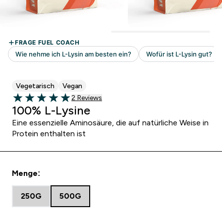
Vegetarisch
Vegan
2 customer reviews
2 Reviews
5 out of 5 stars
100% L-Lysine
Eine essenzielle Aminosäure, die auf natürliche Weise in
Protein enthalten ist
Menge:
250G
500G