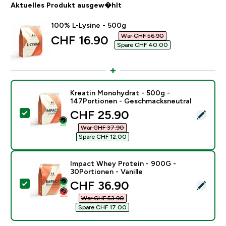
Aktuelles Produkt ausgew�hlt
100% L-Lysine - 500g
War CHF 56.90‎
discounted price
CHF 16.90‎
Spare CHF 40.00‎
Kreatin Monohydrat - 500g -
147Portionen - Geschmacksneutral
discounted price
CHF 25.90‎
Dieses Produkt ausw�hlen - Kreatin Monohydrat - 5
War CHF 37.90‎
Spare CHF 12.00‎
Impact Whey Protein - 900G -
30Portionen - Vanille
discounted price
CHF 36.90‎
Dieses Produkt ausw�hlen - Impact Whey Protein - 90
War CHF 53.90‎
Spare CHF 17.00‎