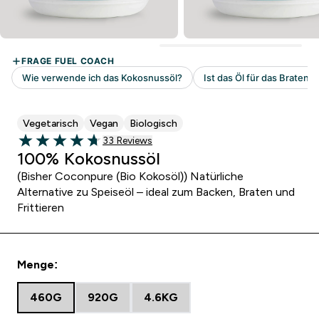
Vegetarisch
Vegan
Biologisch
33 customer reviews
33 Reviews
4.73 out of 5 stars
100% Kokosnussöl
(Bisher Coconpure (Bio Kokosöl)) Natürliche
Alternative zu Speiseöl – ideal zum Backen, Braten und
Frittieren
Menge:
460G
920G
4.6KG