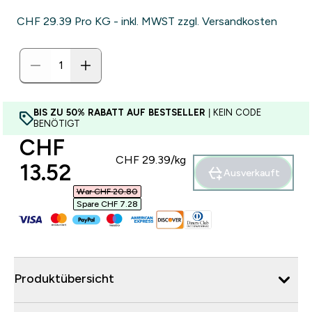
CHF 29.39‎ Pro KG - inkl. MWST zzgl. Versandkosten
BIS ZU 50% RABATT AUF BESTSELLER
| KEIN CODE
BENÖTIGT
discounted price
CHF
CHF 29.39‎/kg
13.52‎
Ausverkauft
War CHF 20.80‎
Spare CHF 7.28‎
Produktübersicht