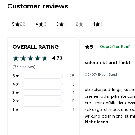
Customer reviews
5
28
4
3
3
1
2
1
1
OVERALL RATING
5
Geprüfter Kauf
4.73
4.73 out of 5 stars
schmeckt und funkt
(33 reviews)
08/07/19 von Steph
5
★
28
5 stars rating 28 reviews
4
★
3
4 stars rating 3 reviews
ob süße puddings, kuche
3
★
1
3 stars rating 1 reviews
cremen oder pikante cur
2
★
0
etc... mir gefällt der dez
2 stars rating 0 reviews
1
★
1
kokosgeschmack und o
1 stars rating 1 reviews
wirkung oder nicht ist mi
Mehr lesen