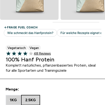
Vegetarisch
Vegan
48 customer reviews
48 Reviews
3.98 out of 5 stars
100% Hanf Protein
Komplett natürliches, pflanzenbasiertes Protein, ideal
für alle Sportarten und Trainingsziele
Menge:
1KG
2.5KG