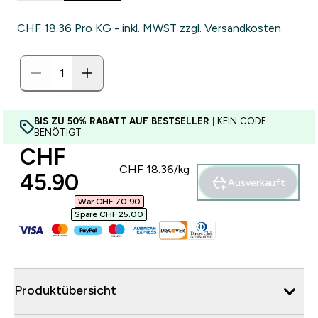
CHF 18.36‎ Pro KG - inkl. MWST zzgl. Versandkosten
BIS ZU 50% RABATT AUF BESTSELLER
| KEIN CODE
BENÖTIGT
discounted price
CHF
CHF 18.36‎/kg
45.90‎
Ausverkauft
War CHF 70.90‎
Spare CHF 25.00‎
Produktübersicht