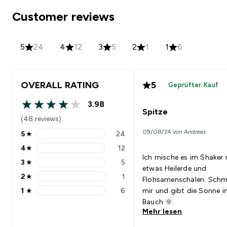
Customer reviews
5
24
4
12
3
5
2
1
1
6
OVERALL RATING
5
Geprüfter Kauf
3.98
3.98 out of 5 stars
Spitze
(48 reviews)
09/08/24 von Andreas
5
★
24
5 stars rating 24 reviews
4
★
12
4 stars rating 12 reviews
Ich mische es im Shaker 
3
★
5
3 stars rating 5 reviews
etwas Heilerde und
2
★
1
Flohsamenschalen. Schm
2 stars rating 1 reviews
1
★
6
mir und gibt die Sonne 
1 stars rating 6 reviews
Bauch 🌞.
Mehr lesen