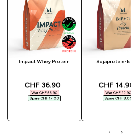
Impact Whey Protein
Sojaprotein-Isola
discounted price
discounted 
CHF 36.90‎
CHF 14.90‎
War CHF 53.90‎
War CHF 22.90‎
Spare CHF 17.00‎
Spare CHF 8.00‎
SOFORTKAUF
SOFORTKAUF