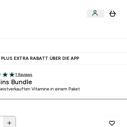
egan
Expertenrat
Enter Food, Bars & Snacks submenu
Enter Vegan submenu
Enter Expertenrat submenu
⌄
⌄
auf dich – bereit?
 PLUS EXTRA RABATT ÜBER DIE APP
1 customer reviews
1 Reviews
5 stars
ins Bundle
eistverkauften Vitamine in einem Paket