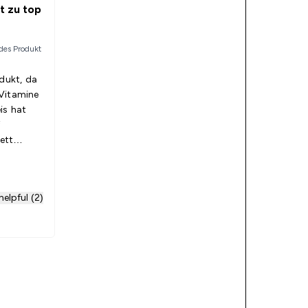
t zu top
des Produkt
odukt, da
Vitamine
is hat
ett
t sich
n Tag
iel
elpful (2)