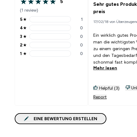
5
Sehr gutes Produk
5 out of 5 stars
(1 review)
preis
5
★
1
17/02/18 von Überzeugen
5 stars rating 1 reviews
4
★
0
4 stars rating 0 reviews
Ein wirklich gutes Pr
3
★
0
3 stars rating 0 reviews
man die wichtigsten 
2
★
0
2 stars rating 0 reviews
zu einem geringen Pre
1
★
0
und den Tagesbedarf
1 stars rating 0 reviews
schonmal fast kompl
Mehr lesen
gedeckt hat. Man fühl
um einiges besser de
über und ist ebenso v
Unh
Helpful (3)
aktiver.
Report
EINE BEWERTUNG ERSTELLEN