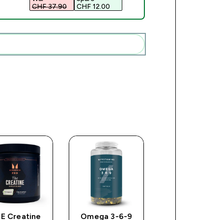
CHF 37.90‎
CHF 12.00‎
Diese zu deiner Routine hinzuf�gen
E Creatine
Omega 3-6-9
Kreatin Gumm