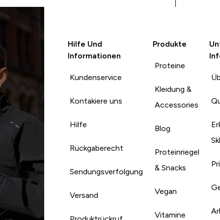
Hilfe Und
Produkte
Un
Informationen
In
Proteine
Kundenservice
Üb
Kleidung &
Kontakiere uns
Qu
Accessories
Hilfe
Er
Blog
Sk
Rückgaberecht
Proteinriegel
Pr
& Snacks
Sendungsverfolgung
Ge
Vegan
Versand
Ar
Vitamine
Produktrückruf