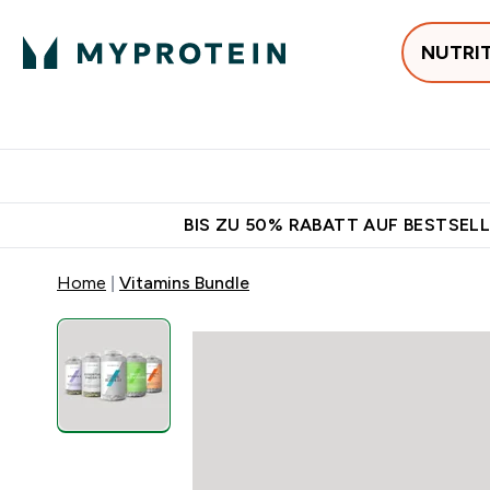
NUTRI
Jetzt im Trend
P
Enter
⌄
Gratis Versan
BIS ZU 50% RABATT AUF BESTSELL
Home
Vitamins Bundle