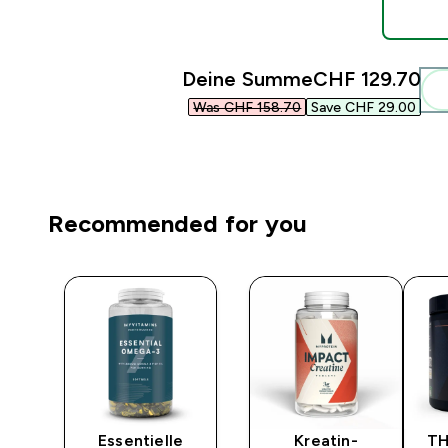
Deine Summe
CHF 129.70‎
Was CHF 158.70‎
Save CHF 29.00‎
Recommended for you
y
Essentielle
Kreatin-
TH