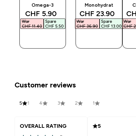
Omega-3
Monohydrat
C
d price
discounted price
discounted price
di
‎
CHF 5.90‎
CHF 23.90‎
CH
War
Spare
War
Spare
War
7.00‎
CHF 11.40‎
CHF 5.50‎
CHF 36.90‎
CHF 13.00‎
CHF 2
F
SOFORTKAUF
SOFORTKAUF
SO
Customer reviews
5
1
4
3
2
1
OVERALL RATING
5