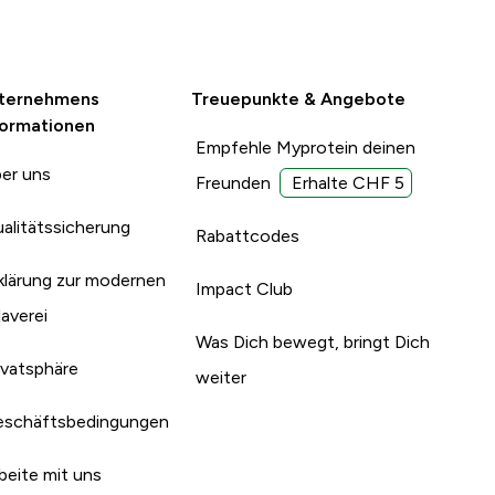
ternehmens
Treuepunkte & Angebote
formationen
Empfehle Myprotein deinen
er uns
Freunden
Erhalte CHF 5
alitätssicherung
Rabattcodes
klärung zur modernen
Impact Club
laverei
Was Dich bewegt, bringt Dich
ivatsphäre
weiter
schäftsbedingungen
beite mit uns