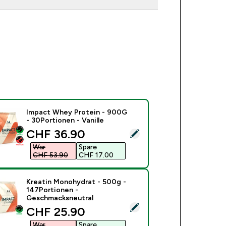
Impact Whey Protein - 900G
- 30Portionen - Vanille
discounted price
CHF 36.90‎
ses Produkt ausw�hlen - Impact Whey Protein - 900G - 30Port
War
Spare
CHF 53.90‎
CHF 17.00‎
Kreatin Monohydrat - 500g -
147Portionen -
Geschmacksneutral
ses Produkt ausw�hlen - Kreatin Monohydrat - 500g - 147Po
discounted price
CHF 25.90‎
War
Spare