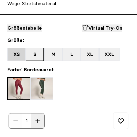
Wege-Stretchmaterial
Größentabelle
Virtual Try-On
Größe:
XS
S
M
L
XL
XXL
Farbe: Bordeauxrot