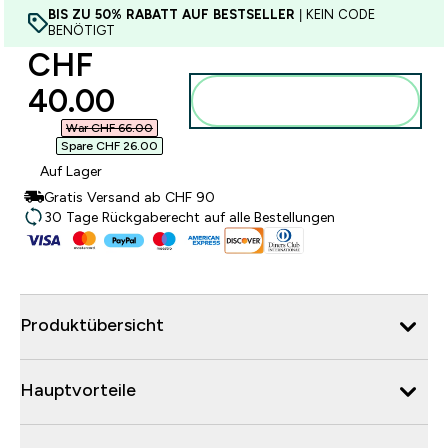
BIS ZU 50% RABATT AUF BESTSELLER
| KEIN CODE
BENÖTIGT
discounted price
CHF
40.00‎
Zum Warenkorb
hinzufügen
War CHF 66.00‎
Spare CHF 26.00‎
Auf Lager
Gratis Versand ab CHF 90
30 Tage Rückgaberecht auf alle Bestellungen
Produktübersicht
Hauptvorteile