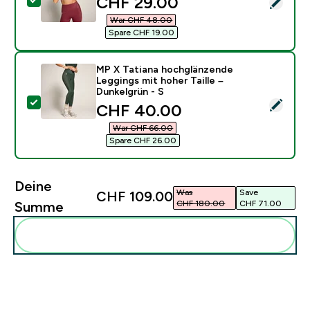
discounted price
CHF 29.00‎
Dieses Produkt ausw�hlen - MP X Tatiana hochglänze
War CHF 48.00‎
Spare CHF 19.00‎
MP X Tatiana hochglänzende
Leggings mit hoher Taille –
Dunkelgrün - S
Dieses Produkt ausw�hlen - MP X Tatiana hochglänzen
discounted price
CHF 40.00‎
War CHF 66.00‎
Spare CHF 26.00‎
Deine
Was
Save
CHF 109.00‎
CHF 180.00‎
CHF 71.00‎
Summe
Diese zu deiner Routine hinzuf�gen