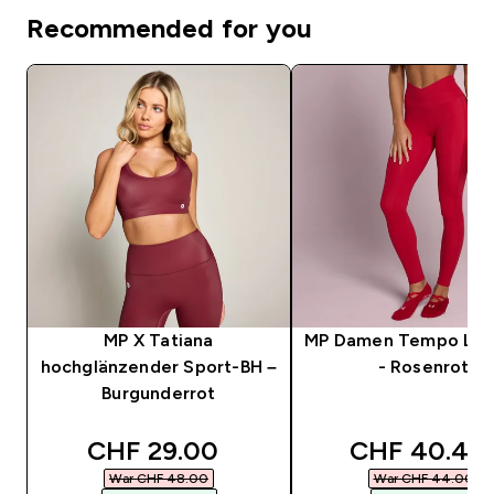
Recommended for you
MP X Tatiana
MP Damen Tempo Leg
hochglänzender Sport-BH –
- Rosenrot
Burgunderrot
discounted price
discounted 
CHF 29.00‎
CHF 40.48‎
War CHF 48.00‎
War CHF 44.00‎