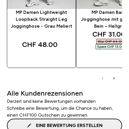
MP Damen Lightweight
MP Damen Basic
Loopback Straight Leg
Jogginghose mit ge
Jogginghose - Grau Meliert
Bein – Hellgrau
discounted 
CHF 31.00‎
War CHF 44.00‎
CHF 48.00‎
Spare CHF 13.00‎
SOFORTKAUF
SOFORTKAUF
Alle Kundenrezensionen
Derzeit sind keine Bewertungen vorhanden.
Schreibe eine Bewertung, um die Chance zu haben,
einen CHF100 Gutschein zu gewinnen.
EINE BEWERTUNG ERSTELLEN