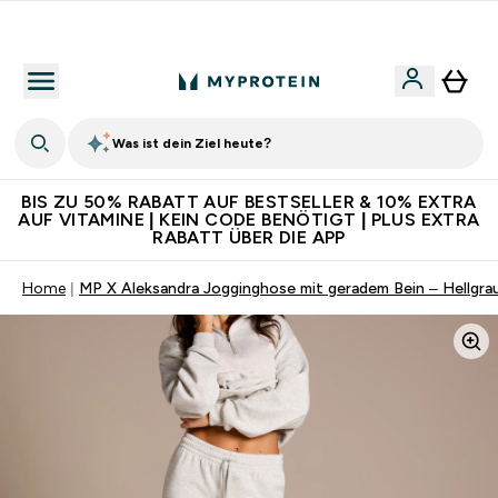
Für App-Neukunden: Gratis Versand
Was ist dein Ziel heute?
BIS ZU 50% RABATT AUF BESTSELLER & 10% EXTRA
AUF VITAMINE | KEIN CODE BENÖTIGT | PLUS EXTRA
RABATT ÜBER DIE APP
Home
MP X Aleksandra Jogginghose mit geradem Bein – Hellgra