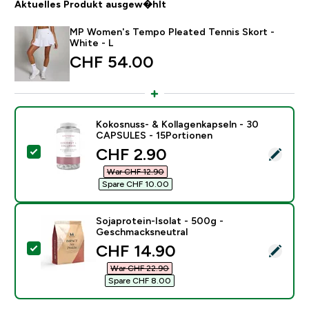
Aktuelles Produkt ausgew�hlt
MP Women's Tempo Pleated Tennis Skort -
White - L
CHF 54.00‎
Kokosnuss- & Kollagenkapseln - 30
CAPSULES - 15Portionen
discounted price
CHF 2.90‎
Dieses Produkt ausw�hlen - Kokosnuss- & Kollagenk
War CHF 12.90‎
Spare CHF 10.00‎
Sojaprotein-Isolat - 500g -
Geschmacksneutral
discounted price
CHF 14.90‎
Dieses Produkt ausw�hlen - Sojaprotein-Isolat - 50
War CHF 22.90‎
Spare CHF 8.00‎