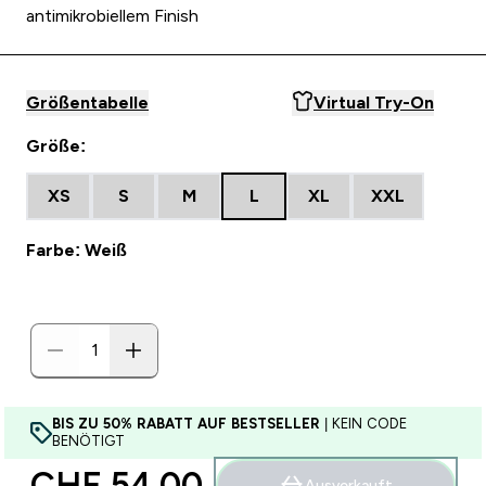
antimikrobiellem Finish
Größentabelle
Virtual Try-On
Größe:
XS
S
M
L
XL
XXL
Farbe: Weiß
BIS ZU 50% RABATT AUF BESTSELLER
| KEIN CODE
BENÖTIGT
CHF 54.00‎
Ausverkauft