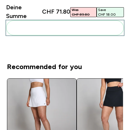
Deine
Was
Save
CHF 71.80‎
CHF 89.80‎
CHF 18.00‎
Summe
Diese zu deiner Routine hinzuf�gen
Recommended for you