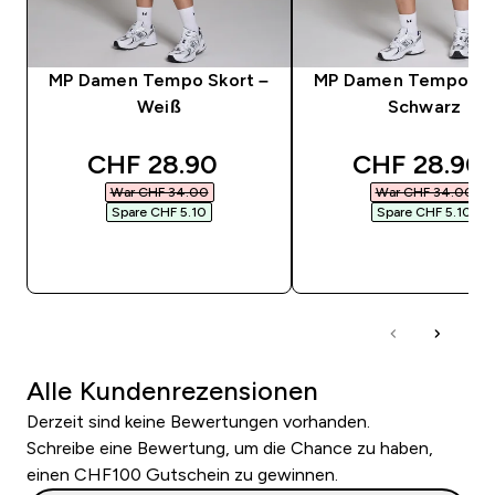
MP Damen Tempo Skort –
MP Damen Tempo Sko
Weiß
Schwarz
discounted price
discounted 
CHF 28.90‎
CHF 28.90‎
War CHF 34.00‎
War CHF 34.00‎
Spare CHF 5.10‎
Spare CHF 5.10‎
SOFORTKAUF
SOFORTKAUF
Alle Kundenrezensionen
Derzeit sind keine Bewertungen vorhanden.
Schreibe eine Bewertung, um die Chance zu haben,
einen CHF100 Gutschein zu gewinnen.