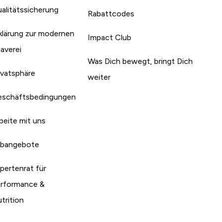
alitätssicherung
Rabattcodes
klärung zur modernen
Impact Club
laverei
Was Dich bewegt, bringt Dich
ivatsphäre
weiter
schäftsbedingungen
beite mit uns
bangebote
pertenrat für
rformance &
trition