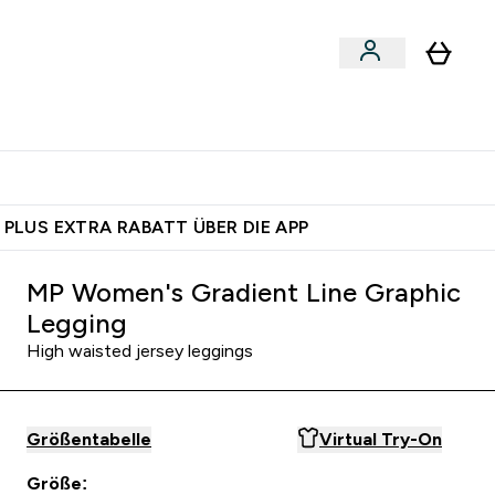
egan
Expertenrat
Enter Food, Bars & Snacks submenu
Enter Vegan submenu
Enter Expertenrat submenu
⌄
⌄
auf dich – bereit?
 PLUS EXTRA RABATT ÜBER DIE APP
MP Women's Gradient Line Graphic
Legging
High waisted jersey leggings
Größentabelle
Virtual Try-On
Größe: