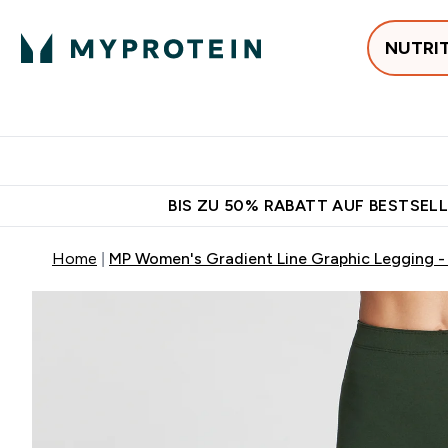
NUTRI
Jetzt im Trend
P
Enter
⌄
Gratis Versan
BIS ZU 50% RABATT AUF BESTSELL
Home
MP Women's Gradient Line Graphic Legging -