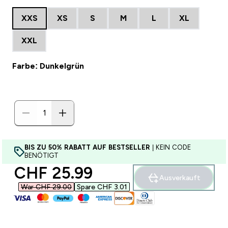
XXS
XS
S
M
L
XL
XXL
Farbe: Dunkelgrün
BIS ZU 50% RABATT AUF BESTSELLER
| KEIN CODE
BENÖTIGT
discounted price
CHF 25.99‎
Ausverkauft
War CHF 29.00‎
Spare CHF 3.01‎