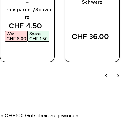
–
Schwarz
Transparent/Schwa
rz
ice
discounted price
CHF 4.50‎
War
Spare
W
CHF 36.00‎
CHF 6.00‎
CHF 1.50‎
CH
SOFORTKAUF
SOFORTKAUF
nen CHF100 Gutschein zu gewinnen.