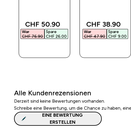
 price
discounted price
discounted pr
CHF 50.90‎
CHF 38.90‎
War
Spare
War
Spare
00‎
CHF 76.90‎
CHF 26.00‎
CHF 47.90‎
CHF 9.00‎
SOFORTKAUF
SOFORTKAUF
Alle Kundenrezensionen
Derzeit sind keine Bewertungen vorhanden.
Schreibe eine Bewertung, um die Chance zu haben, ei
EINE BEWERTUNG
ERSTELLEN